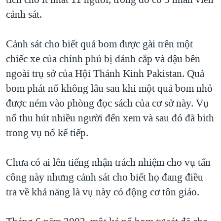
TẠI
VIDEO
"Tìm"
NGƯỜI VIỆT HẢI NGOẠI
cảnh sát.
HÀNH TRÌNH BẦU CỬ 2024
NGHE
ĐỜI SỐNG
MỘT NĂM CHIẾN TRANH TẠI DẢI GAZA
Cảnh sát cho biết quả bom được gài trên một
KINH TẾ
MẠNG XÃ HỘI
chiếc xe của chính phủ bị đánh cắp và đậu bên
GIẢI MÃ VÀNH ĐAI & CON ĐƯỜNG
KHOA HỌC
ngoài trụ sở của Hội Thánh Kinh Pakistan. Quả
NGÀY TỊ NẠN THẾ GIỚI
SỨC KHOẺ
bom phát nổ không lâu sau khi một quả bom nhỏ
TRỊNH VĨNH BÌNH - NGƯỜI HẠ 'BÊN THẮNG CUỘC'
Ngôn ngữ khác
VĂN HOÁ
được ném vào phòng đọc sách của cơ sở này. Vụ
GROUND ZERO – XƯA VÀ NAY
nổ thu hút nhiều người đến xem và sau đó đã bith
THỂ THAO
CHI PHÍ CHIẾN TRANH AFGHANISTAN
trong vụ nổ kế tiếp.
GIÁO DỤC
CÁC GIÁ TRỊ CỘNG HÒA Ở VIỆT NAM
Chưa có ai lên tiếng nhận trách nhiệm cho vụ tấn
THƯỢNG ĐỈNH TRUMP-KIM TẠI VIỆT NAM
công này nhưng cảnh sát cho biết họ đang điều
TRỊNH VĨNH BÌNH VS. CHÍNH PHỦ VIỆT NAM
tra về khả năng là vụ này có động cơ tôn giáo.
NGƯ DÂN VIỆT VÀ LÀN SÓNG TRỘM HẢI SÂM
BÊN KIA QUỐC LỘ: TIẾNG VỌNG TỪ NÔNG THÔN MỸ