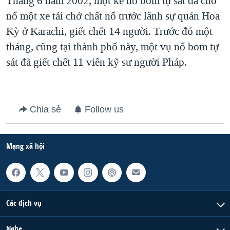
Tháng 6 năm 2002, một kẻ nổ bom tự sát đã cho
nổ một xe tải chở chất nổ trước lãnh sự quán Hoa
QUAN HỆ VIỆT MỸ
Kỳ ở Karachi, giết chết 14 người. Trước đó một
tháng, cũng tại thành phố này, một vụ nổ bom tự
sát đã giết chết 11 viên kỹ sư người Pháp.
Chia sẻ
Follow us
Mạng xã hội
Các dịch vụ
Nghe