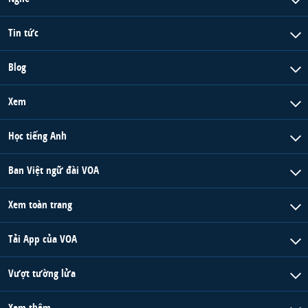
Tin tức
Blog
Xem
Học tiếng Anh
Ban Việt ngữ đài VOA
Xem toàn trang
Tải App của VOA
Vượt tường lửa
Xem thêm