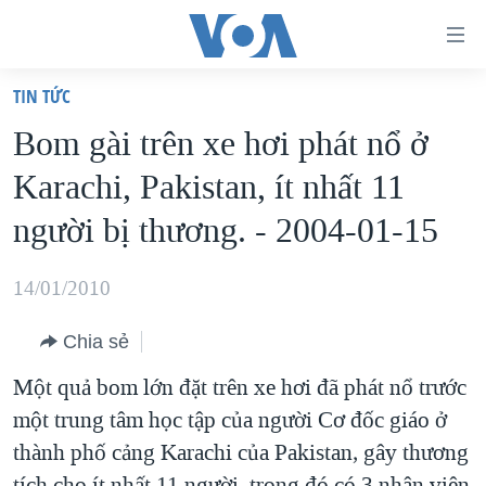
Đường
dẫn
TIN TỨC
truy
TRANG CHỦ
Bom gài trên xe hơi phát nổ ở
cập
VIỆT NAM
Karachi, Pakistan, ít nhất 11
Tới
HOA KỲ
nội
người bị thương. - 2004-01-15
BIỂN ĐÔNG
dung
THẾ GIỚI
chính
14/01/2010
BLOG
Tới
Chia sẻ
điều
DIỄN ĐÀN
hướng
Một quả bom lớn đặt trên xe hơi đã phát nổ trước
MỤC
chính
một trung tâm học tập của người Cơ đốc giáo ở
CHUYÊN ĐỀ
TỰ DO BÁO CHÍ
Đi
thành phố cảng Karachi của Pakistan, gây thương
HỌC TIẾNG ANH
VẠCH TRẦN TIN GIẢ
CHIẾN TRANH THƯƠNG MẠI CỦA MỸ: QUÁ KHỨ VÀ HIỆN
tới
tích cho ít nhất 11 người, trong đó có 3 nhân viên