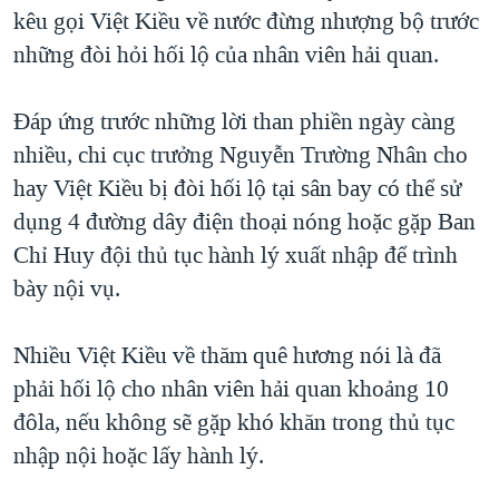
TẠI
kêu gọi Việt Kiều về nước đừng nhượng bộ trước
VIDEO
"Tìm"
NGƯỜI VIỆT HẢI NGOẠI
HÀNH TRÌNH BẦU CỬ 2024
những đòi hỏi hối lộ của nhân viên hải quan.
NGHE
ĐỜI SỐNG
MỘT NĂM CHIẾN TRANH TẠI DẢI GAZA
KINH TẾ
Đáp ứng trước những lời than phiền ngày càng
MẠNG XÃ HỘI
GIẢI MÃ VÀNH ĐAI & CON ĐƯỜNG
KHOA HỌC
nhiều, chi cục trưởng Nguyễn Trường Nhân cho
NGÀY TỊ NẠN THẾ GIỚI
hay Việt Kiều bị đòi hối lộ tại sân bay có thể sử
SỨC KHOẺ
TRỊNH VĨNH BÌNH - NGƯỜI HẠ 'BÊN THẮNG CUỘC'
dụng 4 đường dây điện thoại nóng hoặc gặp Ban
Ngôn ngữ khác
VĂN HOÁ
GROUND ZERO – XƯA VÀ NAY
Chỉ Huy đội thủ tục hành lý xuất nhập để trình
THỂ THAO
bày nội vụ.
CHI PHÍ CHIẾN TRANH AFGHANISTAN
GIÁO DỤC
CÁC GIÁ TRỊ CỘNG HÒA Ở VIỆT NAM
Nhiều Việt Kiều về thăm quê hương nói là đã
THƯỢNG ĐỈNH TRUMP-KIM TẠI VIỆT NAM
phải hối lộ cho nhân viên hải quan khoảng 10
TRỊNH VĨNH BÌNH VS. CHÍNH PHỦ VIỆT NAM
đôla, nếu không sẽ gặp khó khăn trong thủ tục
NGƯ DÂN VIỆT VÀ LÀN SÓNG TRỘM HẢI SÂM
nhập nội hoặc lấy hành lý.
BÊN KIA QUỐC LỘ: TIẾNG VỌNG TỪ NÔNG THÔN MỸ