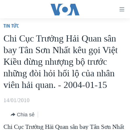
Đường
dẫn
TIN TỨC
truy
TRANG CHỦ
Chi Cục Trưởng Hải Quan sân
cập
VIỆT NAM
bay Tân Sơn Nhất kêu gọi Việt
Tới
HOA KỲ
nội
Kiều đừng nhượng bộ trước
BIỂN ĐÔNG
dung
những đòi hỏi hối lộ của nhân
THẾ GIỚI
chính
viên hải quan. - 2004-01-15
BLOG
Tới
điều
DIỄN ĐÀN
14/01/2010
hướng
MỤC
chính
CHUYÊN ĐỀ
Chia sẻ
TỰ DO BÁO CHÍ
Đi
HỌC TIẾNG ANH
Chi Cục Trưởng Hải Quan sân bay Tân Sơn Nhất
VẠCH TRẦN TIN GIẢ
CHIẾN TRANH THƯƠNG MẠI CỦA MỸ: QUÁ KHỨ VÀ HIỆN
tới