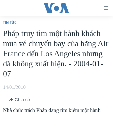
Đường
dẫn
TIN TỨC
truy
TRANG CHỦ
Pháp truy tìm một hành khách
cập
VIỆT NAM
mua vé chuyến bay của hãng Air
Tới
HOA KỲ
nội
France đến Los Angeles nhưng
BIỂN ĐÔNG
dung
đã không xuất hiện. - 2004-01-
THẾ GIỚI
chính
07
BLOG
Tới
điều
DIỄN ĐÀN
14/01/2010
hướng
MỤC
chính
CHUYÊN ĐỀ
Chia sẻ
TỰ DO BÁO CHÍ
Đi
HỌC TIẾNG ANH
Nhà chức trách Pháp đang tìm kiếm một hành
VẠCH TRẦN TIN GIẢ
CHIẾN TRANH THƯƠNG MẠI CỦA MỸ: QUÁ KHỨ VÀ HIỆN
tới