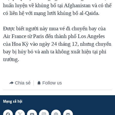
huấn luyện về khủng bố tại Afghanistan và có thể
QUAN HỆ VIỆT MỸ
có liên hệ với mạng lưới khủng bố al-Qaida.
Được biết người này mua vé đi chuyến bay của
Air France từ Paris đến thành phố Los Angeles
của Hoa Kỳ vào ngày 24 tháng 12, nhưng chuyến
bay bị hủy bỏ và anh ta không xuất hiện tại phi
trường.
Chia sẻ
Follow us
Mạng xã hội