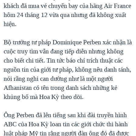
TẠI
khách đã mua vé chuyến bay của hãng Air France
VIDEO
"Tìm"
NGƯỜI VIỆT HẢI NGOẠI
HÀNH TRÌNH BẦU CỬ 2024
hôm 24 tháng 12 vừa qua nhưng đã không xuất
NGHE
ĐỜI SỐNG
hiện.
MỘT NĂM CHIẾN TRANH TẠI DẢI GAZA
KINH TẾ
MẠNG XÃ HỘI
GIẢI MÃ VÀNH ĐAI & CON ĐƯỜNG
KHOA HỌC
Bộ trưởng tư pháp Dominique Perben xác nhận là
NGÀY TỊ NẠN THẾ GIỚI
cuộc truy tìm vẫn đang tiếp diễn nhưng không
SỨC KHOẺ
TRỊNH VĨNH BÌNH - NGƯỜI HẠ 'BÊN THẮNG CUỘC'
cho biết chi tiết. Tin tức báo chí trích thuật các
Ngôn ngữ khác
VĂN HOÁ
GROUND ZERO – XƯA VÀ NAY
nguồn tin của giới tư pháp, không nêu danh tánh,
THỂ THAO
nói rằng nghi can dường như là một người
CHI PHÍ CHIẾN TRANH AFGHANISTAN
GIÁO DỤC
Afhanistan có tên trong danh sách những kẻ
CÁC GIÁ TRỊ CỘNG HÒA Ở VIỆT NAM
khủng bố mà Hoa Kỳ theo dõi.
THƯỢNG ĐỈNH TRUMP-KIM TẠI VIỆT NAM
TRỊNH VĨNH BÌNH VS. CHÍNH PHỦ VIỆT NAM
Ông Perben đã lên tiếng sau khi đài truyền hình
NGƯ DÂN VIỆT VÀ LÀN SÓNG TRỘM HẢI SÂM
ABC của Hoa Kỳ loan tin các giới chức thi hành
luật pháp Mỹ tin rằng người đàn ông đó đã được
BÊN KIA QUỐC LỘ: TIẾNG VỌNG TỪ NÔNG THÔN MỸ