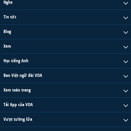
Nghe
Tin tức
Blog
Xem
Học tiếng Anh
Ban Việt ngữ đài VOA
Xem toàn trang
Tải App của VOA
Vượt tường lửa