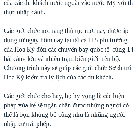
của các du khách nước ngoài vào nước Mỹ với thị
TẠI
VIDEO
"Tìm"
NGƯỜI VIỆT HẢI NGOẠI
thực nhập cảnh.
HÀNH TRÌNH BẦU CỬ 2024
NGHE
ĐỜI SỐNG
MỘT NĂM CHIẾN TRANH TẠI DẢI GAZA
Các giới chức nói rằng thủ tục mới này được áp
KINH TẾ
MẠNG XÃ HỘI
GIẢI MÃ VÀNH ĐAI & CON ĐƯỜNG
dụng từ ngày hôm nay tại tất cả 115 phi trường
KHOA HỌC
NGÀY TỊ NẠN THẾ GIỚI
của Hoa Kỳ đón các chuyến bay quốc tế, cùng 14
SỨC KHOẺ
hải cảng lớn và nhiều trạm biên giới trên bộ.
TRỊNH VĨNH BÌNH - NGƯỜI HẠ 'BÊN THẮNG CUỘC'
Ngôn ngữ khác
VĂN HOÁ
Chương trình này sẽ giúp các giới chức Sở di trú
GROUND ZERO – XƯA VÀ NAY
THỂ THAO
Hoa Kỳ kiểm tra lý lịch của các du khách.
CHI PHÍ CHIẾN TRANH AFGHANISTAN
GIÁO DỤC
CÁC GIÁ TRỊ CỘNG HÒA Ở VIỆT NAM
Các giới chức cho hay, họ hy vọng là các biện
THƯỢNG ĐỈNH TRUMP-KIM TẠI VIỆT NAM
pháp vừa kể sẽ ngăn chặn được những người có
thể là bọn khủng bố cũng như là những người
TRỊNH VĨNH BÌNH VS. CHÍNH PHỦ VIỆT NAM
nhập cư trái phép.
NGƯ DÂN VIỆT VÀ LÀN SÓNG TRỘM HẢI SÂM
BÊN KIA QUỐC LỘ: TIẾNG VỌNG TỪ NÔNG THÔN MỸ