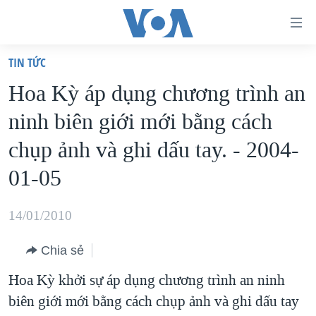
Đường
dẫn
TIN TỨC
truy
TRANG CHỦ
Hoa Kỳ áp dụng chương trình an
cập
VIỆT NAM
ninh biên giới mới bằng cách
Tới
HOA KỲ
nội
chụp ảnh và ghi dấu tay. - 2004-
BIỂN ĐÔNG
dung
01-05
THẾ GIỚI
chính
BLOG
Tới
14/01/2010
điều
DIỄN ĐÀN
hướng
Chia sẻ
MỤC
chính
Hoa Kỳ khởi sự áp dụng chương trình an ninh
CHUYÊN ĐỀ
TỰ DO BÁO CHÍ
Đi
biên giới mới bằng cách chụp ảnh và ghi dấu tay
HỌC TIẾNG ANH
VẠCH TRẦN TIN GIẢ
CHIẾN TRANH THƯƠNG MẠI CỦA MỸ: QUÁ KHỨ VÀ HIỆN
tới