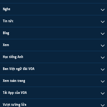
Nghe
Tin tức
Blog
Xem
Học tiếng Anh
Ban Việt ngữ đài VOA
Xem toàn trang
Tải App của VOA
Vượt tường lửa