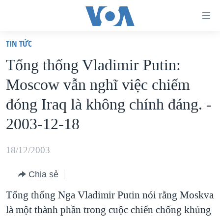
Đường
dẫn
TIN TỨC
truy
TRANG CHỦ
Tổng thống Vladimir Putin:
cập
VIỆT NAM
Moscow vẫn nghĩ việc chiếm
Tới
HOA KỲ
nội
đóng Iraq là không chính đáng. -
BIỂN ĐÔNG
dung
2003-12-18
THẾ GIỚI
chính
BLOG
Tới
18/12/2003
điều
DIỄN ĐÀN
hướng
Chia sẻ
MỤC
chính
Tổng thống Nga Vladimir Putin nói rằng Moskva
CHUYÊN ĐỀ
TỰ DO BÁO CHÍ
Đi
là một thành phần trong cuộc chiến chống khủng
HỌC TIẾNG ANH
VẠCH TRẦN TIN GIẢ
CHIẾN TRANH THƯƠNG MẠI CỦA MỸ: QUÁ KHỨ VÀ HIỆN
tới