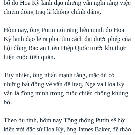
bố do Hoa Kỳ lãnh đạo nhưng vẫn nghĩ rằng việc
TẠI
VIDEO
"Tìm"
NGƯỜI VIỆT HẢI NGOẠI
chiếm đóng Iraq là không chính đáng.
HÀNH TRÌNH BẦU CỬ 2024
NGHE
ĐỜI SỐNG
MỘT NĂM CHIẾN TRANH TẠI DẢI GAZA
Hôm nay, ông Putin nói rằng liên minh do Hoa
KINH TẾ
MẠNG XÃ HỘI
GIẢI MÃ VÀNH ĐAI & CON ĐƯỜNG
Kỳ lãnh đạo lẽ ra phải tìm cách đạt được phép của
KHOA HỌC
NGÀY TỊ NẠN THẾ GIỚI
hội đồng Bảo an Liên Hiệp Quốc trước khi thực
SỨC KHOẺ
hiện cuộc tiến quân.
TRỊNH VĨNH BÌNH - NGƯỜI HẠ 'BÊN THẮNG CUỘC'
Ngôn ngữ khác
VĂN HOÁ
GROUND ZERO – XƯA VÀ NAY
THỂ THAO
Tuy nhiên, ông nhấn mạnh rằng, mặc dù có
CHI PHÍ CHIẾN TRANH AFGHANISTAN
những bất đồng về vấn đề Iraq, Nga và Hoa Kỳ
GIÁO DỤC
CÁC GIÁ TRỊ CỘNG HÒA Ở VIỆT NAM
vẫn là đồng minh trong cuộc chiến chống khủng
THƯỢNG ĐỈNH TRUMP-KIM TẠI VIỆT NAM
bố.
TRỊNH VĨNH BÌNH VS. CHÍNH PHỦ VIỆT NAM
Theo dự tính, hôm nay Tổng thống Putin sẽ hội
NGƯ DÂN VIỆT VÀ LÀN SÓNG TRỘM HẢI SÂM
kiến với đặc sứ Hoa Kỳ, ông James Baker, để thảo
BÊN KIA QUỐC LỘ: TIẾNG VỌNG TỪ NÔNG THÔN MỸ