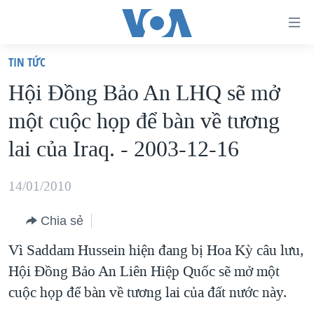
Đường
dẫn
TIN TỨC
truy
TRANG CHỦ
Hội Đồng Bảo An LHQ sẽ mở
cập
VIỆT NAM
một cuộc họp để bàn về tương
Tới
HOA KỲ
nội
lai của Iraq. - 2003-12-16
BIỂN ĐÔNG
dung
THẾ GIỚI
chính
14/01/2010
BLOG
Tới
Chia sẻ
điều
DIỄN ĐÀN
hướng
Vì Saddam Hussein hiện đang bị Hoa Kỳ câu lưu,
MỤC
chính
Hội Đồng Bảo An Liên Hiệp Quốc sẽ mở một
CHUYÊN ĐỀ
TỰ DO BÁO CHÍ
Đi
cuộc họp để bàn về tương lai của đất nước này.
HỌC TIẾNG ANH
VẠCH TRẦN TIN GIẢ
CHIẾN TRANH THƯƠNG MẠI CỦA MỸ: QUÁ KHỨ VÀ HIỆN
tới