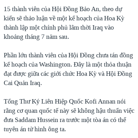
TẠI
VIDEO
"Tìm"
NGƯỜI VIỆT HẢI NGOẠI
15 thành viên của Hội Đồng Bảo An, theo dự
HÀNH TRÌNH BẦU CỬ 2024
NGHE
kiến sẽ thảo luận về một kế hoạch của Hoa Kỳ
ĐỜI SỐNG
MỘT NĂM CHIẾN TRANH TẠI DẢI GAZA
thành lập một chính phủ lâm thời Iraq vào
KINH TẾ
MẠNG XÃ HỘI
khoảng tháng 7 năm sau.
GIẢI MÃ VÀNH ĐAI & CON ĐƯỜNG
KHOA HỌC
NGÀY TỊ NẠN THẾ GIỚI
SỨC KHOẺ
Phần lớn thành viên của Hội Đồng chưa tán đồng
TRỊNH VĨNH BÌNH - NGƯỜI HẠ 'BÊN THẮNG CUỘC'
Ngôn ngữ khác
VĂN HOÁ
kế hoạch của Washington. Đây là một thỏa thuận
GROUND ZERO – XƯA VÀ NAY
đạt được giữa các giới chức Hoa Kỳ và Hội Đồng
THỂ THAO
CHI PHÍ CHIẾN TRANH AFGHANISTAN
Cai Quản Iraq.
GIÁO DỤC
CÁC GIÁ TRỊ CỘNG HÒA Ở VIỆT NAM
Tổng Thư Ký Liên Hiệp Quốc Kofi Annan nói
THƯỢNG ĐỈNH TRUMP-KIM TẠI VIỆT NAM
rằng cơ quan quốc tế này sẽ không hậu thuẩn việc
TRỊNH VĨNH BÌNH VS. CHÍNH PHỦ VIỆT NAM
đưa Saddam Hussein ra trước một tòa án có thể
NGƯ DÂN VIỆT VÀ LÀN SÓNG TRỘM HẢI SÂM
tuyên án tử hình ông ta.
BÊN KIA QUỐC LỘ: TIẾNG VỌNG TỪ NÔNG THÔN MỸ