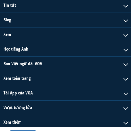
Tin tức
Blog
Xem
Học tiếng Anh
Ban Việt ngữ đài VOA
Xem toàn trang
Tải App của VOA
Vượt tường lửa
Xem thêm