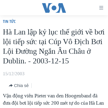
Đường
dẫn
TIN TỨC
truy
TRANG CHỦ
Hà Lan lập kỷ lục thế giới về bơi
cập
VIỆT NAM
lội tiếp sức tại Cúp Vô Địch Bơi
Tới
HOA KỲ
nội
Lội Đường Ngắn Âu Châu ở
BIỂN ĐÔNG
dung
Dublin. - 2003-12-15
THẾ GIỚI
chính
BLOG
Tới
15/12/2003
điều
DIỄN ĐÀN
hướng
Chia sẻ
MỤC
chính
Vận động viên Pieter van den Hoogenband đã
CHUYÊN ĐỀ
TỰ DO BÁO CHÍ
Đi
đưa đội bơi lội tiếp sức 200 mét tự do của Hà Lan
HỌC TIẾNG ANH
VẠCH TRẦN TIN GIẢ
CHIẾN TRANH THƯƠNG MẠI CỦA MỸ: QUÁ KHỨ VÀ HIỆN
tới