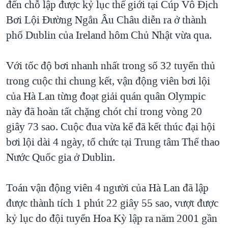
đến chỗ lập được kỷ lục thế giới tại Cúp Vô Địch
TẠI
VIDEO
"Tìm"
NGƯỜI VIỆT HẢI NGOẠI
Bơi Lội Đường Ngắn Âu Châu diễn ra ở thành
HÀNH TRÌNH BẦU CỬ 2024
NGHE
ĐỜI SỐNG
phố Dublin của Ireland hôm Chủ Nhật vừa qua.
MỘT NĂM CHIẾN TRANH TẠI DẢI GAZA
KINH TẾ
MẠNG XÃ HỘI
GIẢI MÃ VÀNH ĐAI & CON ĐƯỜNG
Với tốc độ bơi nhanh nhất trong số 32 tuyển thủ
KHOA HỌC
NGÀY TỊ NẠN THẾ GIỚI
trong cuộc thi chung kết, vận động viên bơi lội
SỨC KHOẺ
của Hà Lan từng đoạt giải quán quân Olympic
TRỊNH VĨNH BÌNH - NGƯỜI HẠ 'BÊN THẮNG CUỘC'
Ngôn ngữ khác
VĂN HOÁ
này đã hoàn tất chặng chót chỉ trong vòng 20
GROUND ZERO – XƯA VÀ NAY
THỂ THAO
giây 73 sao. Cuộc đua vừa kể đã kết thúc đại hội
CHI PHÍ CHIẾN TRANH AFGHANISTAN
bơi lội dài 4 ngày, tổ chức tại Trung tâm Thể thao
GIÁO DỤC
CÁC GIÁ TRỊ CỘNG HÒA Ở VIỆT NAM
Nước Quốc gia ở Dublin.
THƯỢNG ĐỈNH TRUMP-KIM TẠI VIỆT NAM
Toán vận động viên 4 người của Hà Lan đã lập
TRỊNH VĨNH BÌNH VS. CHÍNH PHỦ VIỆT NAM
được thành tích 1 phút 22 giây 55 sao, vượt được
NGƯ DÂN VIỆT VÀ LÀN SÓNG TRỘM HẢI SÂM
kỷ lục do đội tuyển Hoa Kỳ lập ra năm 2001 gần
BÊN KIA QUỐC LỘ: TIẾNG VỌNG TỪ NÔNG THÔN MỸ