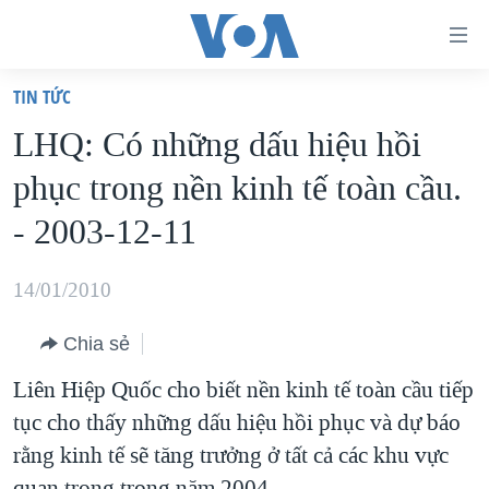
Đường
dẫn
TIN TỨC
truy
TRANG CHỦ
LHQ: Có những dấu hiệu hồi
cập
VIỆT NAM
phục trong nền kinh tế toàn cầu.
Tới
HOA KỲ
nội
- 2003-12-11
BIỂN ĐÔNG
dung
THẾ GIỚI
chính
14/01/2010
BLOG
Tới
Chia sẻ
điều
DIỄN ĐÀN
hướng
Liên Hiệp Quốc cho biết nền kinh tế toàn cầu tiếp
MỤC
chính
tục cho thấy những dấu hiệu hồi phục và dự báo
CHUYÊN ĐỀ
TỰ DO BÁO CHÍ
Đi
rằng kinh tế sẽ tăng trưởng ở tất cả các khu vực
HỌC TIẾNG ANH
VẠCH TRẦN TIN GIẢ
CHIẾN TRANH THƯƠNG MẠI CỦA MỸ: QUÁ KHỨ VÀ HIỆN
tới
quan trọng trong năm 2004.