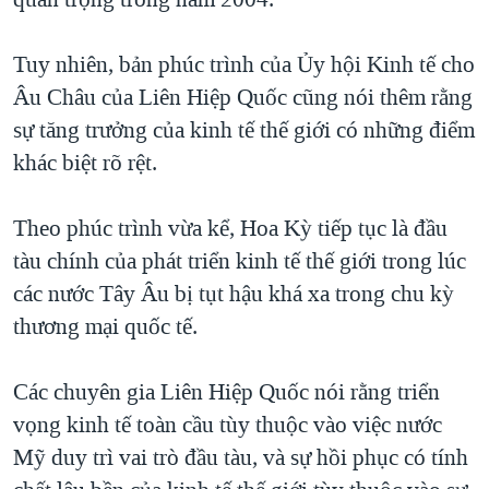
TẠI
VIDEO
"Tìm"
NGƯỜI VIỆT HẢI NGOẠI
HÀNH TRÌNH BẦU CỬ 2024
NGHE
Tuy nhiên, bản phúc trình của Ủy hội Kinh tế cho
ĐỜI SỐNG
MỘT NĂM CHIẾN TRANH TẠI DẢI GAZA
Âu Châu của Liên Hiệp Quốc cũng nói thêm rằng
KINH TẾ
MẠNG XÃ HỘI
sự tăng trưởng của kinh tế thế giới có những điểm
GIẢI MÃ VÀNH ĐAI & CON ĐƯỜNG
KHOA HỌC
khác biệt rõ rệt.
NGÀY TỊ NẠN THẾ GIỚI
SỨC KHOẺ
TRỊNH VĨNH BÌNH - NGƯỜI HẠ 'BÊN THẮNG CUỘC'
Ngôn ngữ khác
VĂN HOÁ
Theo phúc trình vừa kể, Hoa Kỳ tiếp tục là đầu
GROUND ZERO – XƯA VÀ NAY
tàu chính của phát triển kinh tế thế giới trong lúc
THỂ THAO
CHI PHÍ CHIẾN TRANH AFGHANISTAN
các nước Tây Âu bị tụt hậu khá xa trong chu kỳ
GIÁO DỤC
thương mại quốc tế.
CÁC GIÁ TRỊ CỘNG HÒA Ở VIỆT NAM
THƯỢNG ĐỈNH TRUMP-KIM TẠI VIỆT NAM
Các chuyên gia Liên Hiệp Quốc nói rằng triển
TRỊNH VĨNH BÌNH VS. CHÍNH PHỦ VIỆT NAM
vọng kinh tế toàn cầu tùy thuộc vào việc nước
NGƯ DÂN VIỆT VÀ LÀN SÓNG TRỘM HẢI SÂM
Mỹ duy trì vai trò đầu tàu, và sự hồi phục có tính
BÊN KIA QUỐC LỘ: TIẾNG VỌNG TỪ NÔNG THÔN MỸ