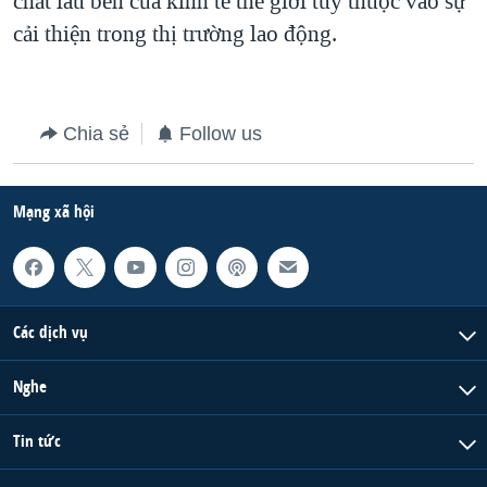
chất lâu bền của kinh tế thế giới tùy thuộc vào sự
cải thiện trong thị trường lao động.
QUAN HỆ VIỆT MỸ
Chia sẻ
Follow us
Mạng xã hội
Các dịch vụ
Nghe
Tin tức