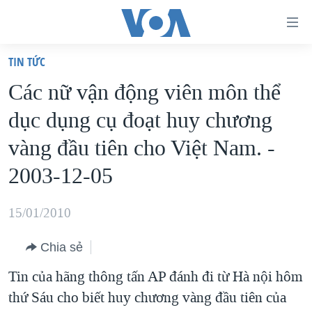
Đường
dẫn
TIN TỨC
truy
TRANG CHỦ
Các nữ vận động viên môn thể
cập
VIỆT NAM
dục dụng cụ đoạt huy chương
Tới
HOA KỲ
nội
vàng đầu tiên cho Việt Nam. -
BIỂN ĐÔNG
dung
2003-12-05
THẾ GIỚI
chính
BLOG
Tới
15/01/2010
điều
DIỄN ĐÀN
hướng
Chia sẻ
MỤC
chính
Tin của hãng thông tấn AP đánh đi từ Hà nội hôm
CHUYÊN ĐỀ
TỰ DO BÁO CHÍ
Đi
thứ Sáu cho biết huy chương vàng đầu tiên của
HỌC TIẾNG ANH
VẠCH TRẦN TIN GIẢ
CHIẾN TRANH THƯƠNG MẠI CỦA MỸ: QUÁ KHỨ VÀ HIỆN
tới