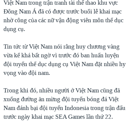
Việt Nam trong trận tranh tài thể thao khu vực
TẠI
VIDEO
"Tìm"
NGƯỜI VIỆT HẢI NGOẠI
Đông Nam Á đã có được trước buổi lễ khai mạc
HÀNH TRÌNH BẦU CỬ 2024
NGHE
ĐỜI SỐNG
nhờ công của các nữ vận động viên môn thể dục
MỘT NĂM CHIẾN TRANH TẠI DẢI GAZA
dụng cụ.
KINH TẾ
MẠNG XÃ HỘI
GIẢI MÃ VÀNH ĐAI & CON ĐƯỜNG
KHOA HỌC
NGÀY TỊ NẠN THẾ GIỚI
Tin tức từ Việt Nam nói rằng huy chương vàng
SỨC KHOẺ
vừa kể khá bất ngờ vì trước đó ban huấn luyện
TRỊNH VĨNH BÌNH - NGƯỜI HẠ 'BÊN THẮNG CUỘC'
Ngôn ngữ khác
VĂN HOÁ
đội tuyển thể dục dụng cụ Việt Nam đặt nhiều hy
GROUND ZERO – XƯA VÀ NAY
THỂ THAO
vọng vào đội nam.
CHI PHÍ CHIẾN TRANH AFGHANISTAN
GIÁO DỤC
CÁC GIÁ TRỊ CỘNG HÒA Ở VIỆT NAM
Trong khi đó, nhiều người ở Việt Nam cũng đã
THƯỢNG ĐỈNH TRUMP-KIM TẠI VIỆT NAM
xuống đường ăn mừng đội tuyển bóng đá Việt
Nam đánh bại đội tuyển Indonesia trong trận đấu
TRỊNH VĨNH BÌNH VS. CHÍNH PHỦ VIỆT NAM
trước ngày khai mạc SEA Games lần thứ 22.
NGƯ DÂN VIỆT VÀ LÀN SÓNG TRỘM HẢI SÂM
BÊN KIA QUỐC LỘ: TIẾNG VỌNG TỪ NÔNG THÔN MỸ