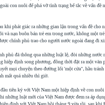
oài con nuôi để phá vỡ tình trạng bế tắc về vấn đề 
u khi phát giác ra những gian lận trong vấn đề cho 
ôi và nạn buôn bán trẻ em trong nước, không một trẻ
ược chính phủ trao cho người nước ngoài đang đi xi
nh phủ đã thông qua những luật lệ, đòi những nước
g hiệp định song phương, đồng thời đặt ra một văn 
quyết mọi chuyện theo đường lối 'một cửa", hầu trán
h mất quá nhiều thì giờ.
 đầu tiên ký với Việt Nam một hiệp định về con nuôi
khi những luật mới của Việt Nam được đem ra áp dụng
hiệp định với Việt Nam hồi tháng 9 vừa rồi, sau khi