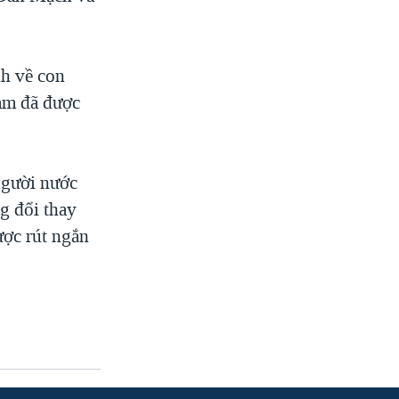
nh về con
am đã được
người nước
g đổi thay
ược rút ngắn