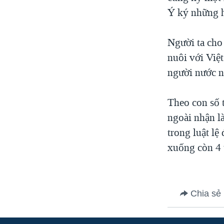
Ý ký những h
VIỆT NAM
NGƯ DÂN VIỆT VÀ LÀN SÓNG
TRỘM HẢI SÂM
Người ta cho
nuôi với Việ
BÊN KIA QUỐC LỘ: TIẾNG VỌNG
TỪ NÔNG THÔN MỸ
người nước n
QUAN HỆ VIỆT MỸ
Theo con số 
ngoài nhận l
trong luật lệ
xuống còn 4 t
Chia sẻ