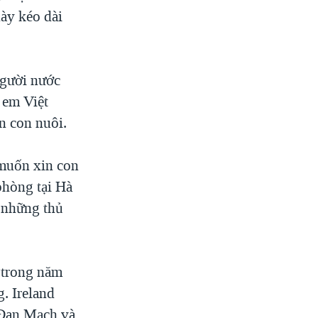
này kéo dài
người nước
 em Việt
n con nuôi.
 muốn xin con
phòng tại Hà
h những thủ
 trong năm
. Ireland
 Đan Mạch và