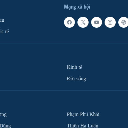
Mạng xã hội
am
ốc tế
Kinh tế
Ðời sống
ùng
Phạm Phú Khải
 Dũng
Thiên Hạ Luận