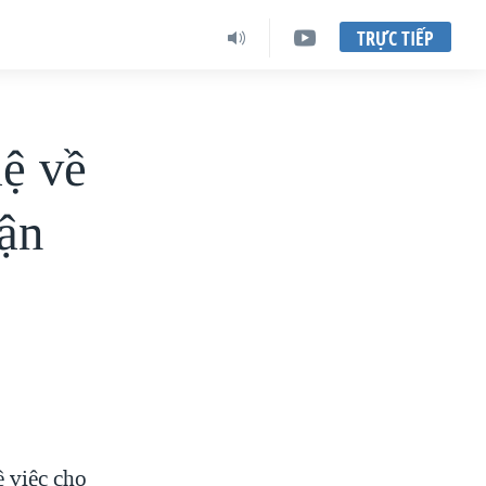
TRỰC TIẾP
lệ về
hận
 việc cho