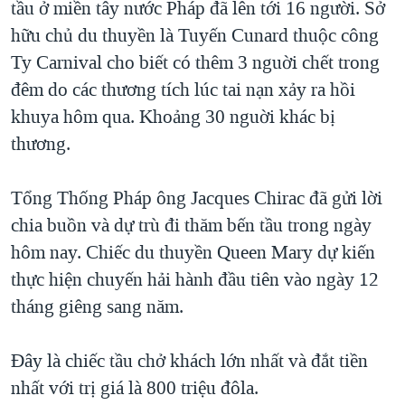
tầu ở miền tây nước Pháp đã lên tới 16 người. Sở
TẠI
VIDEO
"Tìm"
NGƯỜI VIỆT HẢI NGOẠI
hữu chủ du thuyền là Tuyến Cunard thuộc công
HÀNH TRÌNH BẦU CỬ 2024
NGHE
ĐỜI SỐNG
Ty Carnival cho biết có thêm 3 nguời chết trong
MỘT NĂM CHIẾN TRANH TẠI DẢI GAZA
đêm do các thương tích lúc tai nạn xảy ra hồi
KINH TẾ
MẠNG XÃ HỘI
GIẢI MÃ VÀNH ĐAI & CON ĐƯỜNG
khuya hôm qua. Khoảng 30 nguời khác bị
KHOA HỌC
NGÀY TỊ NẠN THẾ GIỚI
thương.
SỨC KHOẺ
TRỊNH VĨNH BÌNH - NGƯỜI HẠ 'BÊN THẮNG CUỘC'
Ngôn ngữ khác
VĂN HOÁ
Tổng Thống Pháp ông Jacques Chirac đã gửi lời
GROUND ZERO – XƯA VÀ NAY
THỂ THAO
chia buồn và dự trù đi thăm bến tầu trong ngày
CHI PHÍ CHIẾN TRANH AFGHANISTAN
hôm nay. Chiếc du thuyền Queen Mary dự kiến
GIÁO DỤC
CÁC GIÁ TRỊ CỘNG HÒA Ở VIỆT NAM
thực hiện chuyến hải hành đầu tiên vào ngày 12
THƯỢNG ĐỈNH TRUMP-KIM TẠI VIỆT NAM
tháng giêng sang năm.
TRỊNH VĨNH BÌNH VS. CHÍNH PHỦ VIỆT NAM
Đây là chiếc tầu chở khách lớn nhất và đắt tiền
NGƯ DÂN VIỆT VÀ LÀN SÓNG TRỘM HẢI SÂM
nhất với trị giá là 800 triệu đôla.
BÊN KIA QUỐC LỘ: TIẾNG VỌNG TỪ NÔNG THÔN MỸ