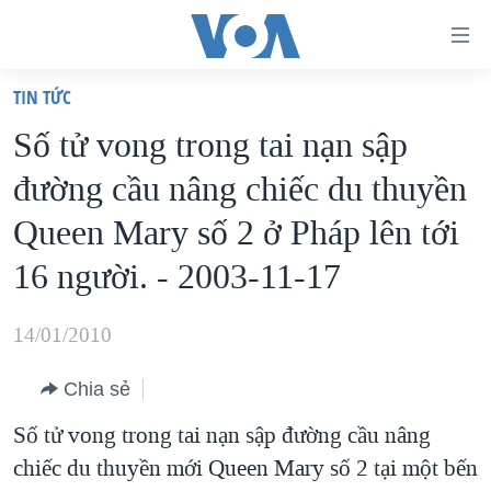
Đường
dẫn
TIN TỨC
truy
TRANG CHỦ
Số tử vong trong tai nạn sập
cập
VIỆT NAM
đường cầu nâng chiếc du thuyền
Tới
HOA KỲ
nội
Queen Mary số 2 ở Pháp lên tới
BIỂN ĐÔNG
dung
16 người. - 2003-11-17
THẾ GIỚI
chính
BLOG
Tới
14/01/2010
điều
DIỄN ĐÀN
hướng
Chia sẻ
MỤC
chính
Số tử vong trong tai nạn sập đường cầu nâng
CHUYÊN ĐỀ
TỰ DO BÁO CHÍ
Đi
chiếc du thuyền mới Queen Mary số 2 tại một bến
HỌC TIẾNG ANH
VẠCH TRẦN TIN GIẢ
CHIẾN TRANH THƯƠNG MẠI CỦA MỸ: QUÁ KHỨ VÀ HIỆN
tới