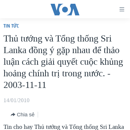
Đường
dẫn
TIN TỨC
truy
TRANG CHỦ
Thủ tướng và Tổng thống Sri
cập
VIỆT NAM
Lanka đồng ý gặp nhau để thảo
Tới
HOA KỲ
nội
luận cách giải quyết cuộc khủng
BIỂN ĐÔNG
dung
hoảng chính trị trong nước. -
THẾ GIỚI
chính
2003-11-11
BLOG
Tới
điều
DIỄN ĐÀN
14/01/2010
hướng
MỤC
chính
CHUYÊN ĐỀ
Chia sẻ
TỰ DO BÁO CHÍ
Đi
HỌC TIẾNG ANH
Tin cho hay Thủ tướng và Tổng thống Sri Lanka
VẠCH TRẦN TIN GIẢ
CHIẾN TRANH THƯƠNG MẠI CỦA MỸ: QUÁ KHỨ VÀ HIỆN
tới