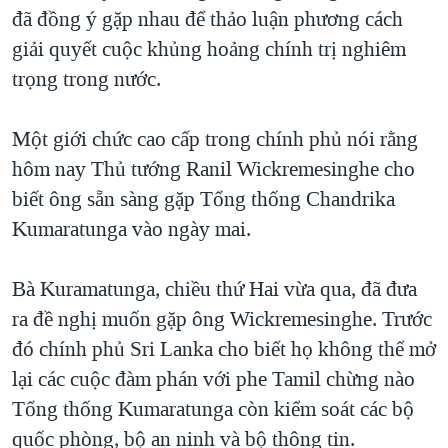
TẠI
đã đồng ý gặp nhau để thảo luận phương cách
VIDEO
"Tìm"
NGƯỜI VIỆT HẢI NGOẠI
HÀNH TRÌNH BẦU CỬ 2024
giải quyết cuộc khủng hoảng chính trị nghiêm
NGHE
ĐỜI SỐNG
trọng trong nước.
MỘT NĂM CHIẾN TRANH TẠI DẢI GAZA
KINH TẾ
MẠNG XÃ HỘI
GIẢI MÃ VÀNH ĐAI & CON ĐƯỜNG
KHOA HỌC
Một giới chức cao cấp trong chính phủ nói rằng
NGÀY TỊ NẠN THẾ GIỚI
hôm nay Thủ tướng Ranil Wickremesinghe cho
SỨC KHOẺ
TRỊNH VĨNH BÌNH - NGƯỜI HẠ 'BÊN THẮNG CUỘC'
biết ông sẵn sàng gặp Tổng thống Chandrika
Ngôn ngữ khác
VĂN HOÁ
GROUND ZERO – XƯA VÀ NAY
Kumaratunga vào ngày mai.
THỂ THAO
CHI PHÍ CHIẾN TRANH AFGHANISTAN
GIÁO DỤC
Bà Kuramatunga, chiều thứ Hai vừa qua, đã đưa
CÁC GIÁ TRỊ CỘNG HÒA Ở VIỆT NAM
ra đề nghị muốn gặp ông Wickremesinghe. Trước
THƯỢNG ĐỈNH TRUMP-KIM TẠI VIỆT NAM
đó chính phủ Sri Lanka cho biết họ không thể mở
TRỊNH VĨNH BÌNH VS. CHÍNH PHỦ VIỆT NAM
lại các cuộc đàm phán với phe Tamil chừng nào
NGƯ DÂN VIỆT VÀ LÀN SÓNG TRỘM HẢI SÂM
Tổng thống Kumaratunga còn kiểm soát các bộ
quốc phòng, bộ an ninh và bộ thông tin.
BÊN KIA QUỐC LỘ: TIẾNG VỌNG TỪ NÔNG THÔN MỸ