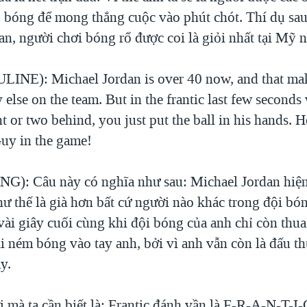
o bóng để mong thắng cuộc vào phút chót. Thí dụ sau
n, người chơi bóng rổ được coi là giỏi nhất tại Mỹ 
INE): Michael Jordan is over 40 now, and that ma
else on the team. But in the frantic last few seconds
t or two behind, you just put the ball in his hands. He
uy in the game!
): Câu này có nghĩa như sau: Michael Jordan hiện
hư thế là già hơn bất cứ người nào khác trong đội bó
vài giây cuối cùng khi đội bóng của anh chỉ còn thu
i ném bóng vào tay anh, bởi vì anh vẫn còn là đấu th
y.
mà ta cần biết là: Frantic đánh vần là F-R-A-N-T-I-