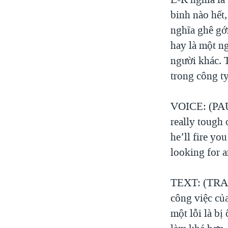
binh nào hết,
nghĩa ghê gớ
hay là một n
người khác. T
trong công ty
VOICE: (PAUL
really tough 
he’ll fire yo
looking for a
TEXT: (TRANG
công việc của
một lỗi là bị