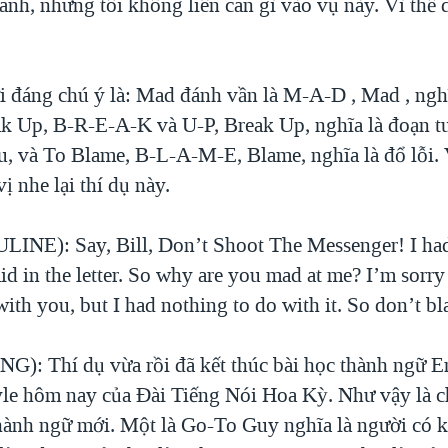
 anh, nhưng tôi không liên can gì vào vụ này. Vì thế 
 đáng chú ý là: Mad đánh vần là M-A-D , Mad , nghĩ
ak Up, B-R-E-A-K và U-P, Break Up, nghĩa là đoạn t
u, và To Blame, B-L-A-M-E, Blame, nghĩa là đổ lỗi.
ị nhe lại thí dụ này.
INE): Say, Bill, Don’t Shoot The Messenger! I had
id in the letter. So why are you mad at me? I’m sorry
ith you, but I had nothing to do with it. So don’t b
): Thí dụ vừa rồi đã kết thúc bài học thành ngữ E
le hôm nay của Đài Tiếng Nói Hoa Kỳ. Như vậy là c
hành ngữ mới. Một là Go-To Guy nghĩa là người có 