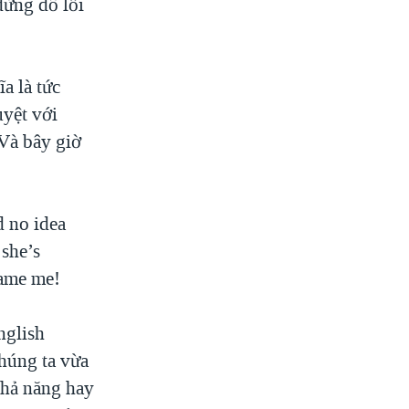
đừng đổ lỗi
a là tức
uyệt với
 Và bây giờ
 no idea
 she’s
lame me!
nglish
húng ta vừa
khả năng hay