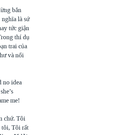
đừng bắn
nghĩa là sứ
hay tức giận
Trong thí dụ
ạn trai của
thư và nổi
 no idea
 she’s
lame me!
n chứ. Tôi
tôi, Tôi rất