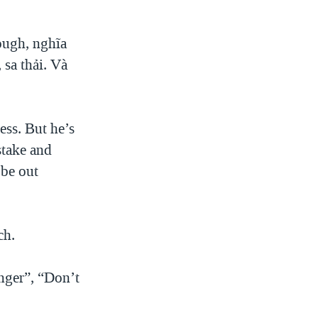
ough, nghĩa
 sa thải. Và
ss. But he’s
stake and
 be out
ch.
ger”, “Don’t