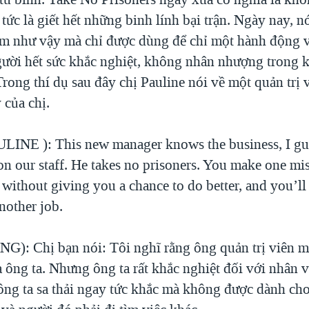
 tức là giết hết những binh lính bại trận. Ngày nay, 
m như vậy mà chỉ được dùng để chỉ một hành động 
gười hết sức khắc nghiệt, không nhân nhượng trong k
rong thí dụ sau đây chị Pauline nói về một quản trị 
 của chị.
INE ): This new manager knows the business, I gue
on our staff. He takes no prisoners. You make one mi
u without giving you a chance to do better, and you’ll
nother job.
): Chị bạn nói: Tôi nghĩ rằng ông quản trị viên mớ
 ông ta. Nhưng ông ta rất khắc nghiệt đối với nhân v
 ông ta sa thải ngay tức khắc mà không được dành ch