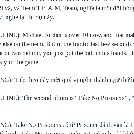
ội vã, và Team T-E-A-M, Team, nghĩa là một đội bón
ị nghe lại thí dụ này.
INE): Michael Jordan is over 40 now, and that ma
else on the team. But in the frantic last few seconds
t or two behind, you just put the ball in his hands. He
uy in the game!
): Tiếp theo đây mời quý vị nghe thành ngữ thứ h
INE): The second idiom is “Take No Prisoners” , 
): Take No Prisoners có từ Prisoner đánh vần là 
 tù binh. Take No Prisoners ngày xưa có nghĩa là khô