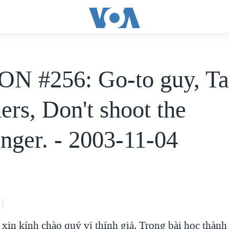
N #256: Go-to guy, Ta
ers, Don't shoot the
nger. - 2003-11-04
xin kính chào quý vị thính giả. Trong bài học thành