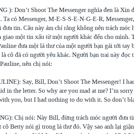
 ): Don’t Shoot The Messenger nghĩa đen là Xin 
n. Ta có Messenger, M-E-S-S-E-N-G-E-R, Messenger, 
i đưa tin. Câu này ám chỉ rằng không nên trách móc 
 giao một tin xấu từ một người khác đến cho mình. 
Pauline đưa một lá thư của một người bạn gái tới tay b
t là cô đã có người yêu khác. Người bạn trai này đọc 
Pauline, nên chị nói:
INE): Say, Bill, Don’t Shoot The Messenger! I had
id in the letter. So why are you mad at me? I’m sorry
ith you, but I had nothing to do with it. So don’t b
): Chị nói: Này Bill, đừng trách móc người đưa ti
 cô Betty nói gì trong lá thư đó. Vậy sao anh lại giận 