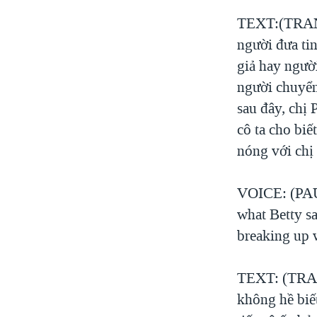
TEXT:(TRANG
người đưa ti
giả hay ngườ
người chuyển
sau đây, chị 
cô ta cho biế
nóng với chị 
VOICE: (PAUL
what Betty sa
breaking up w
TEXT: (TRANG
không hề biết