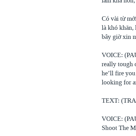
làm khá hơn, 
Có vài từ mớ
là khó khăn, 
bây giờ xin m
VOICE: (PAUL
really tough 
he’ll fire yo
looking for a
TEXT: (TRANG
VOICE: (PAUL
Shoot The M