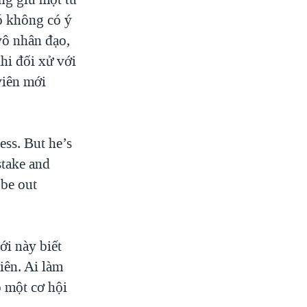
nó không có ý
vô nhân đạo,
hi đối xử với
viên mới
ss. But he’s
stake and
 be out
i này biết
iên. Ai làm
o một cơ hội