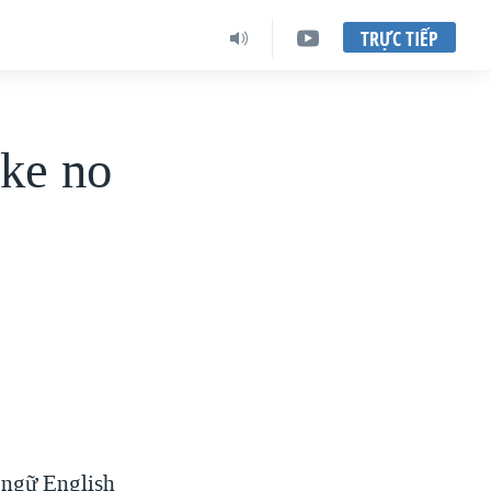
TRỰC TIẾP
ke no
 ngữ English