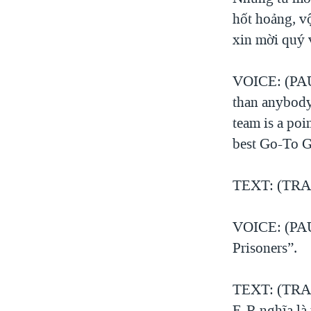
hốt hoảng, v
xin mời quý v
VOICE: (PAUL
than anybody 
team is a poin
best Go-To G
TEXT: (TRANG
VOICE: (PAUL
Prisoners”.
TEXT: (TRANG
E-R nghĩa là