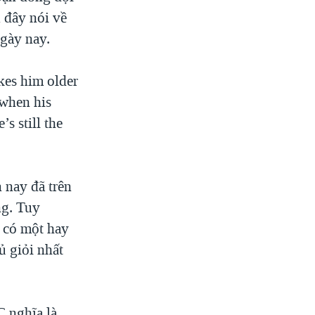
 đây nói về
ngày nay.
kes him older
 when his
’s still the
 nay đã trên
ng. Tuy
a có một hay
ủ giỏi nhất
C nghĩa là