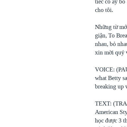
tiếc cô ấy bỏ
cho tôi.
Những từ mới
giận, To Bre
nhau, bỏ nha
xin mời quý v
VOICE: (PAUL
what Betty sa
breaking up w
TEXT: (TRANG
American Sty
học được 3 t