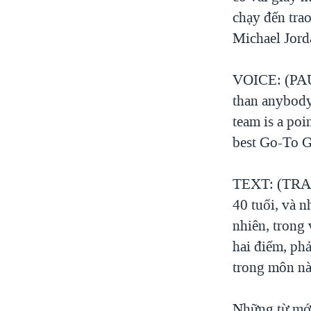
chạy đến tra
VIỆT NAM
Michael Jorda
NGƯ DÂN VIỆT VÀ LÀN SÓNG
TRỘM HẢI SÂM
VOICE: (PAUL
BÊN KIA QUỐC LỘ: TIẾNG VỌNG
TỪ NÔNG THÔN MỸ
than anybody 
QUAN HỆ VIỆT MỸ
team is a poin
best Go-To G
TEXT: (TRANG
40 tuổi, và n
nhiên, trong 
hai điểm, phả
trong môn nà
Những từ mới 