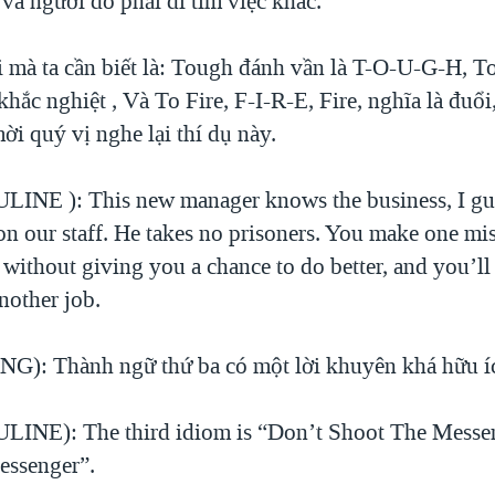
và người đó phải đi tìm việc khác.
i mà ta cần biết là: Tough đánh vần là T-O-U-G-H, T
khắc nghiệt , Và To Fire, F-I-R-E, Fire, nghĩa là đuổi,
ời quý vị nghe lại thí dụ này.
INE ): This new manager knows the business, I gue
on our staff. He takes no prisoners. You make one mi
u without giving you a chance to do better, and you’ll
nother job.
): Thành ngữ thứ ba có một lời khuyên khá hữu í
INE): The third idiom is “Don’t Shoot The Messen
essenger”.