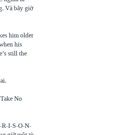
g. Và bây giờ
kes him older
 when his
’s still the
ai.
“Take No
P-R-I-S-O-N-
ng giữ một tù