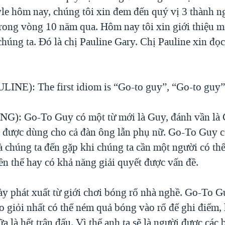
le hôm nay, chúng tôi xin đem đến quý vị 3 thành ng
rong vòng 10 năm qua. Hôm nay tôi xin giới thiệu m
chúng ta. Đó là chị Pauline Gary. Chị Pauline xin đọ
INE): The first idiom is “Go-to guy”, “Go-to guy”
G): Go-To Guy có một từ mới là Guy, đánh vần là
, được dùng cho cả đàn ông lẫn phụ nữ. Go-To Guy c
 chúng ta đến gặp khi chúng ta cần một người có thể
ền thế hay có khả năng giải quyết được vấn đề.
y phát xuất từ giới chơi bóng rổ nhà nghề. Go-To G
o giỏi nhất có thể ném quả bóng vào rổ để ghi điểm, 
ữa là hết trận đấu. Vì thế anh ta sẽ là người được các