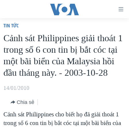
Đường
dẫn
TIN TỨC
truy
TRANG CHỦ
Cảnh sát Philippines giải thoát 1
cập
VIỆT NAM
trong số 6 con tin bị bắt cóc tại
Tới
HOA KỲ
nội
một bãi biển của Malaysia hồi
BIỂN ĐÔNG
dung
đầu tháng này. - 2003-10-28
THẾ GIỚI
chính
BLOG
Tới
14/01/2010
điều
DIỄN ĐÀN
hướng
Chia sẻ
MỤC
chính
Cảnh sát Philippines cho biết họ đã giải thoát 1
CHUYÊN ĐỀ
TỰ DO BÁO CHÍ
Đi
trong số 6 con tin bị bắt cóc tại một bãi biển của
HỌC TIẾNG ANH
VẠCH TRẦN TIN GIẢ
CHIẾN TRANH THƯƠNG MẠI CỦA MỸ: QUÁ KHỨ VÀ HIỆN
tới