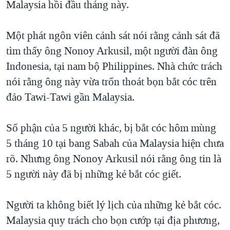
Malaysia hồi đầu tháng này.
TẠI
VIDEO
"Tìm"
NGƯỜI VIỆT HẢI NGOẠI
HÀNH TRÌNH BẦU CỬ 2024
NGHE
ĐỜI SỐNG
Một phát ngôn viên cảnh sát nói rằng cảnh sát đã
MỘT NĂM CHIẾN TRANH TẠI DẢI GAZA
tìm thấy ông Nonoy Arkusil, một người đàn ông
KINH TẾ
MẠNG XÃ HỘI
GIẢI MÃ VÀNH ĐAI & CON ĐƯỜNG
Indonesia, tại nam bộ Philippines. Nhà chức trách
KHOA HỌC
NGÀY TỊ NẠN THẾ GIỚI
nói rằng ông này vừa trốn thoát bọn bắt cóc trên
SỨC KHOẺ
đảo Tawi-Tawi gần Malaysia.
TRỊNH VĨNH BÌNH - NGƯỜI HẠ 'BÊN THẮNG CUỘC'
Ngôn ngữ khác
VĂN HOÁ
GROUND ZERO – XƯA VÀ NAY
THỂ THAO
Số phận của 5 người khác, bị bắt cóc hôm mùng
CHI PHÍ CHIẾN TRANH AFGHANISTAN
5 tháng 10 tại bang Sabah của Malaysia hiện chưa
GIÁO DỤC
CÁC GIÁ TRỊ CỘNG HÒA Ở VIỆT NAM
rõ. Nhưng ông Nonoy Arkusil nói rằng ông tin là
THƯỢNG ĐỈNH TRUMP-KIM TẠI VIỆT NAM
5 người này đã bị những kẻ bắt cóc giết.
TRỊNH VĨNH BÌNH VS. CHÍNH PHỦ VIỆT NAM
Người ta không biết lý lịch của những kẻ bắt cóc.
NGƯ DÂN VIỆT VÀ LÀN SÓNG TRỘM HẢI SÂM
Malaysia quy trách cho bọn cướp tại địa phương,
BÊN KIA QUỐC LỘ: TIẾNG VỌNG TỪ NÔNG THÔN MỸ