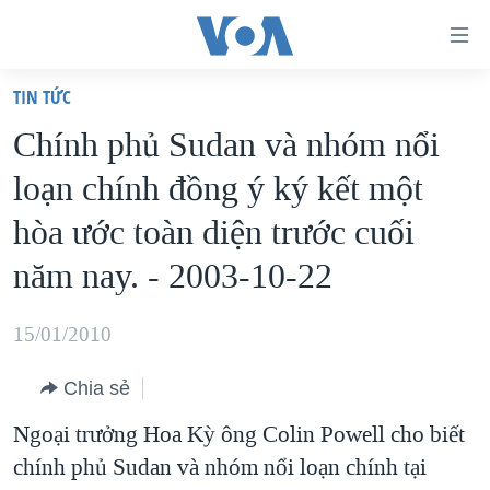
Đường
dẫn
TIN TỨC
truy
TRANG CHỦ
Chính phủ Sudan và nhóm nổi
cập
VIỆT NAM
loạn chính đồng ý ký kết một
Tới
HOA KỲ
nội
hòa ước toàn diện trước cuối
BIỂN ĐÔNG
dung
năm nay. - 2003-10-22
THẾ GIỚI
chính
BLOG
Tới
15/01/2010
điều
DIỄN ĐÀN
hướng
Chia sẻ
MỤC
chính
Ngoại trưởng Hoa Kỳ ông Colin Powell cho biết
CHUYÊN ĐỀ
TỰ DO BÁO CHÍ
Đi
chính phủ Sudan và nhóm nổi loạn chính tại
HỌC TIẾNG ANH
VẠCH TRẦN TIN GIẢ
CHIẾN TRANH THƯƠNG MẠI CỦA MỸ: QUÁ KHỨ VÀ HIỆN
tới