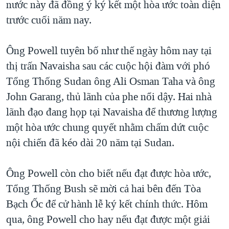
nước này đã đồng ý ký kết một hòa ước toàn diện
TẠI
VIDEO
"Tìm"
NGƯỜI VIỆT HẢI NGOẠI
trước cuối năm nay.
HÀNH TRÌNH BẦU CỬ 2024
NGHE
ĐỜI SỐNG
MỘT NĂM CHIẾN TRANH TẠI DẢI GAZA
Ông Powell tuyên bố như thế ngày hôm nay tại
KINH TẾ
MẠNG XÃ HỘI
GIẢI MÃ VÀNH ĐAI & CON ĐƯỜNG
thị trấn Navaisha sau các cuộc hội đàm với phó
KHOA HỌC
NGÀY TỊ NẠN THẾ GIỚI
Tổng Thống Sudan ông Ali Osman Taha và ông
SỨC KHOẺ
John Garang, thủ lãnh của phe nổi dậy. Hai nhà
TRỊNH VĨNH BÌNH - NGƯỜI HẠ 'BÊN THẮNG CUỘC'
Ngôn ngữ khác
VĂN HOÁ
lãnh đạo đang họp tại Navaisha để thương lượng
GROUND ZERO – XƯA VÀ NAY
THỂ THAO
một hòa ước chung quyết nhằm chấm dứt cuộc
CHI PHÍ CHIẾN TRANH AFGHANISTAN
nội chiến đã kéo dài 20 năm tại Sudan.
GIÁO DỤC
CÁC GIÁ TRỊ CỘNG HÒA Ở VIỆT NAM
THƯỢNG ĐỈNH TRUMP-KIM TẠI VIỆT NAM
Ông Powell còn cho biết nếu đạt được hòa ước,
Tổng Thống Bush sẽ mời cả hai bên đến Tòa
TRỊNH VĨNH BÌNH VS. CHÍNH PHỦ VIỆT NAM
Bạch Ốc để cử hành lễ ký kết chính thức. Hôm
NGƯ DÂN VIỆT VÀ LÀN SÓNG TRỘM HẢI SÂM
qua, ông Powell cho hay nếu đạt được một giải
BÊN KIA QUỐC LỘ: TIẾNG VỌNG TỪ NÔNG THÔN MỸ