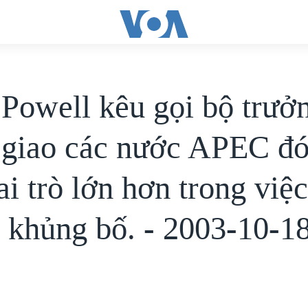
 Powell kêu gọi bộ trưở
 giao các nước APEC đ
i trò lớn hơn trong việ
 khủng bố. - 2003-10-1