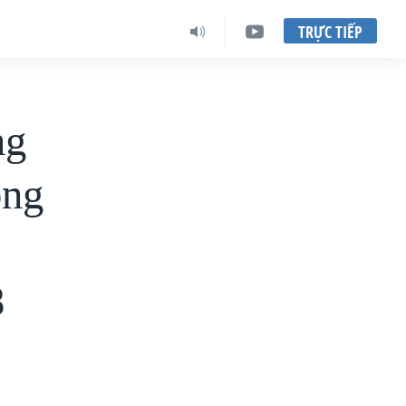
TRỰC TIẾP
ng
óng
c
8