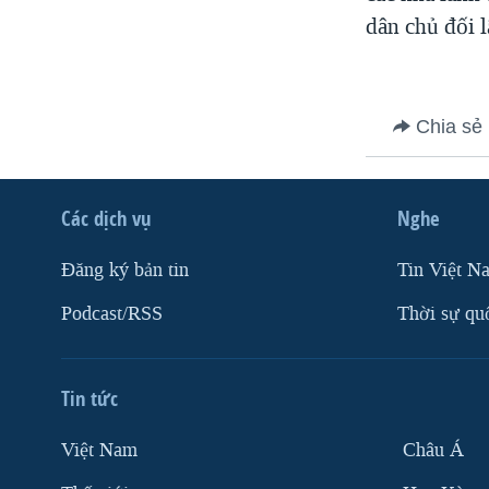
dân chủ đối 
VIỆT NAM
NGƯ DÂN VIỆT VÀ LÀN SÓNG
TRỘM HẢI SÂM
BÊN KIA QUỐC LỘ: TIẾNG VỌNG
Chia sẻ
TỪ NÔNG THÔN MỸ
QUAN HỆ VIỆT MỸ
Các dịch vụ
Nghe
Ðăng ký bản tin
Tin Việt N
Podcast/RSS
Thời sự qu
Tin tức
Việt Nam
Châu Á