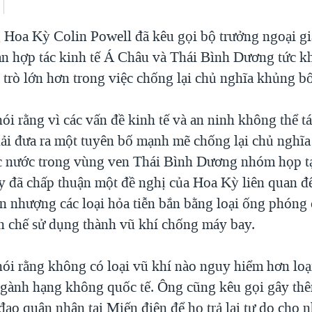
 Hoa Kỳ Colin Powell đã kêu gọi bộ trưởng ngoại gi
àn hợp tác kinh tế Á Châu và Thái Bình Dương tức 
 trò lớn hơn trong việc chống lại chủ nghĩa khủng bố
i rằng vì các vấn đề kinh tế và an ninh không thể tá
ải đưa ra một tuyên bố mạnh mẽ chống lại chủ nghĩa
c nước trong vùng ven Thái Bình Dương nhóm họp 
 đã chấp thuận một đề nghị của Hoa Kỳ liên quan đ
n nhượng các loại hỏa tiễn bắn bằng loại ống phóng 
n chế sử dụng thành vũ khí chống máy bay.
ói rằng không có loại vũ khí nào nguy hiểm hơn loại
ngành hạng không quốc tế. Ông cũng kêu gọi gây thê
đạo quân nhân tại Miến điện để họ trả lại tự do cho 