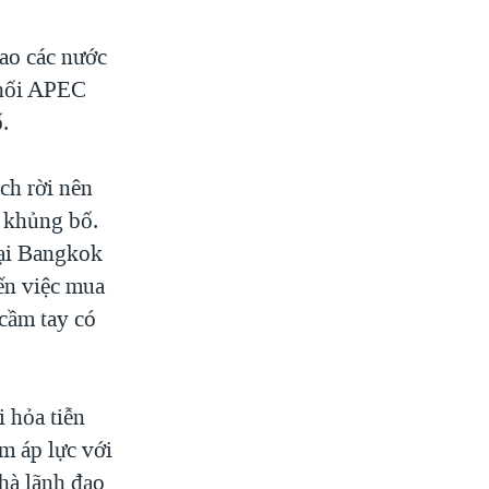
ao các nước
khối APEC
.
ch rời nên
 khủng bố.
tại Bangkok
ến việc mua
cầm tay có
 hỏa tiễn
m áp lực với
nhà lãnh đạo