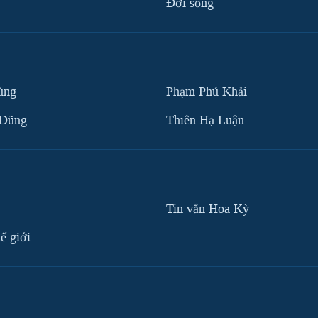
Ðời sống
ùng
Phạm Phú Khải
 Dũng
Thiên Hạ Luận
Tin vắn Hoa Kỳ
ế giới