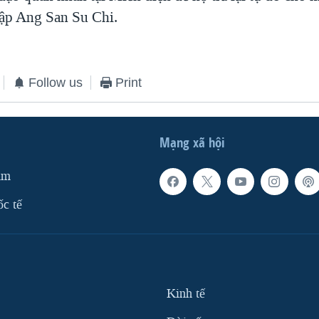
lập Ang San Su Chi.
Follow us
Print
Mạng xã hội
am
ốc tế
Kinh tế