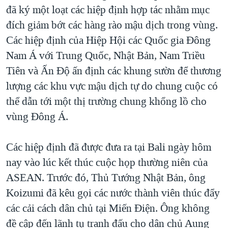
TẠI
đã ký một loạt các hiệp định hợp tác nhằm mục
VIDEO
"Tìm"
NGƯỜI VIỆT HẢI NGOẠI
HÀNH TRÌNH BẦU CỬ 2024
đích giảm bớt các hàng rào mậu dịch trong vùng.
NGHE
ĐỜI SỐNG
Các hiệp định của Hiệp Hội các Quốc gia Đông
MỘT NĂM CHIẾN TRANH TẠI DẢI GAZA
KINH TẾ
Nam Á với Trung Quốc, Nhật Bản, Nam Triều
MẠNG XÃ HỘI
GIẢI MÃ VÀNH ĐAI & CON ĐƯỜNG
KHOA HỌC
Tiên và Ấn Độ ấn định các khung sườn để thương
NGÀY TỊ NẠN THẾ GIỚI
lượng các khu vực mậu dịch tự do chung cuộc có
SỨC KHOẺ
TRỊNH VĨNH BÌNH - NGƯỜI HẠ 'BÊN THẮNG CUỘC'
thể dẫn tới một thị trường chung khổng lồ cho
Ngôn ngữ khác
VĂN HOÁ
GROUND ZERO – XƯA VÀ NAY
vùng Đông Á.
THỂ THAO
CHI PHÍ CHIẾN TRANH AFGHANISTAN
GIÁO DỤC
Các hiệp định đã được đưa ra tại Bali ngày hôm
CÁC GIÁ TRỊ CỘNG HÒA Ở VIỆT NAM
nay vào lúc kết thúc cuộc họp thường niên của
THƯỢNG ĐỈNH TRUMP-KIM TẠI VIỆT NAM
ASEAN. Trước đó, Thủ Tướng Nhật Bản, ông
TRỊNH VĨNH BÌNH VS. CHÍNH PHỦ VIỆT NAM
Koizumi đã kêu gọi các nước thành viên thúc đẩy
NGƯ DÂN VIỆT VÀ LÀN SÓNG TRỘM HẢI SÂM
các cải cách dân chủ tại Miến Điện. Ông không
đề cập đến lãnh tụ tranh đấu cho dân chủ Aung
BÊN KIA QUỐC LỘ: TIẾNG VỌNG TỪ NÔNG THÔN MỸ