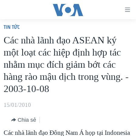
Đường
dẫn
TIN TỨC
truy
TRANG CHỦ
Các nhà lãnh đạo ASEAN ký
cập
VIỆT NAM
một loạt các hiệp định hợp tác
Tới
HOA KỲ
nội
nhằm mục đích giảm bớt các
BIỂN ĐÔNG
dung
hàng rào mậu dịch trong vùng. -
THẾ GIỚI
chính
2003-10-08
BLOG
Tới
điều
DIỄN ĐÀN
15/01/2010
hướng
MỤC
chính
CHUYÊN ĐỀ
Chia sẻ
TỰ DO BÁO CHÍ
Đi
HỌC TIẾNG ANH
Các nhà lãnh đạo Đông Nam Á họp tại Indonesia
VẠCH TRẦN TIN GIẢ
CHIẾN TRANH THƯƠNG MẠI CỦA MỸ: QUÁ KHỨ VÀ HIỆN
tới