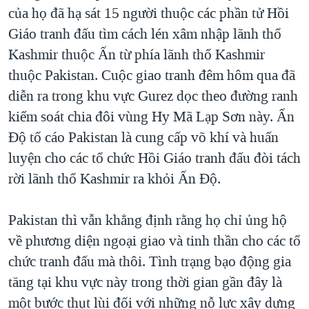
TẠI
của họ đã hạ sát 15 người thuộc các phần tử Hồi
VIDEO
"Tìm"
NGƯỜI VIỆT HẢI NGOẠI
HÀNH TRÌNH BẦU CỬ 2024
Giáo tranh đấu tìm cách lén xâm nhập lãnh thổ
NGHE
ĐỜI SỐNG
Kashmir thuộc Ấn từ phía lãnh thổ Kashmir
MỘT NĂM CHIẾN TRANH TẠI DẢI GAZA
KINH TẾ
thuộc Pakistan. Cuộc giao tranh đêm hôm qua đã
MẠNG XÃ HỘI
GIẢI MÃ VÀNH ĐAI & CON ĐƯỜNG
KHOA HỌC
diễn ra trong khu vực Gurez dọc theo đường ranh
NGÀY TỊ NẠN THẾ GIỚI
kiểm soát chia đôi vùng Hy Mã Lạp Sơn này. Ấn
SỨC KHOẺ
TRỊNH VĨNH BÌNH - NGƯỜI HẠ 'BÊN THẮNG CUỘC'
Độ tố cáo Pakistan là cung cấp võ khí và huấn
Ngôn ngữ khác
VĂN HOÁ
GROUND ZERO – XƯA VÀ NAY
luyện cho các tổ chức Hồi Giáo tranh đấu đòi tách
THỂ THAO
rời lãnh thổ Kashmir ra khỏi Ấn Độ.
CHI PHÍ CHIẾN TRANH AFGHANISTAN
GIÁO DỤC
CÁC GIÁ TRỊ CỘNG HÒA Ở VIỆT NAM
Pakistan thì vẫn khẳng định rằng họ chỉ ủng hộ
THƯỢNG ĐỈNH TRUMP-KIM TẠI VIỆT NAM
về phương diện ngoại giao và tinh thần cho các tổ
TRỊNH VĨNH BÌNH VS. CHÍNH PHỦ VIỆT NAM
chức tranh đấu mà thôi. Tình trạng bạo động gia
NGƯ DÂN VIỆT VÀ LÀN SÓNG TRỘM HẢI SÂM
tăng tại khu vực này trong thời gian gần đây là
một bước thụt lùi đối với những nỗ lực xây dựng
BÊN KIA QUỐC LỘ: TIẾNG VỌNG TỪ NÔNG THÔN MỸ