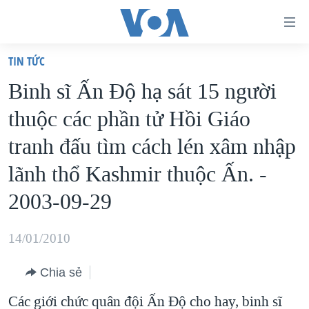
Đường
dẫn
TIN TỨC
truy
TRANG CHỦ
Binh sĩ Ấn Ðộ hạ sát 15 người
cập
VIỆT NAM
thuộc các phần tử Hồi Giáo
Tới
HOA KỲ
nội
tranh đấu tìm cách lén xâm nhập
BIỂN ĐÔNG
dung
lãnh thổ Kashmir thuộc Ấn. -
THẾ GIỚI
chính
2003-09-29
BLOG
Tới
điều
DIỄN ĐÀN
14/01/2010
hướng
MỤC
chính
CHUYÊN ĐỀ
Chia sẻ
TỰ DO BÁO CHÍ
Đi
HỌC TIẾNG ANH
Các giới chức quân đội Ấn Độ cho hay, binh sĩ
VẠCH TRẦN TIN GIẢ
CHIẾN TRANH THƯƠNG MẠI CỦA MỸ: QUÁ KHỨ VÀ HIỆN
tới