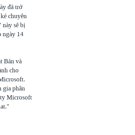
ày đã trở
g kẻ chuyên
 này sẽ bị
o ngày 14
t Bản và
dành cho
Microsoft.
n gia phân
 ty Microsoft
at."