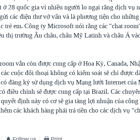
 ở 28 quốc gia vì nhiều người lo ngại rằng dịch vụ n
 gửi các điện thư vớ vẩn và là phương tiện cho nhữn
c trẻ em. Công ty Microsoft nói rằng các "chat room"
ều thị trường Âu châu, châu Mỹ Latinh và châu Á và
 room vẫn còn được cung cấp ở Hoa Kỳ, Canada, Nhậ
 các cuộc đối thoại không có kiểm soát sẽ chỉ được 
có đăng ký sử dụng dịch vụ Mạng lưới Internet của 
có điều chỉnh sẽ được cung cấp tại Brazil. Các chuyê
 quyết định này có cơ sẽ gia tăng lợi nhuận của công
thêm các khách hàng phải trả tiền cho các dịch vụ "ch
Follow us
Print