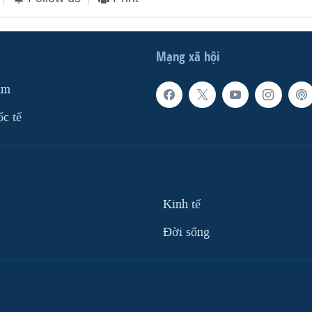
Mạng xã hội
am
ốc tế
Kinh tế
Ðời sống