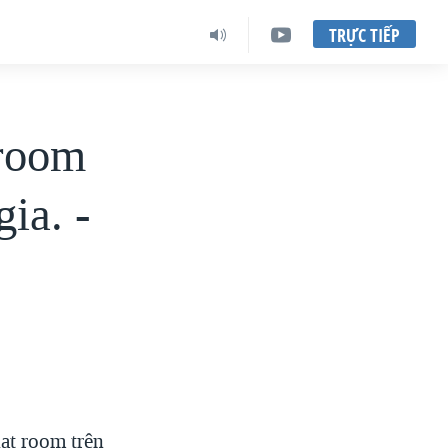
TRỰC TIẾP
 room
ia. -
hat room trên