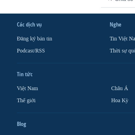
VIỆT NAM
NGƯ DÂN VIỆT VÀ LÀN SÓNG
TRỘM HẢI SÂM
Các dịch vụ
Nghe
BÊN KIA QUỐC LỘ: TIẾNG VỌNG
Ðăng ký bản tin
Tin Việt N
TỪ NÔNG THÔN MỸ
Podcast/RSS
Thời sự qu
QUAN HỆ VIỆT MỸ
Tin tức
Việt Nam
Châu Á
Thế giới
Hoa Kỳ
Blog