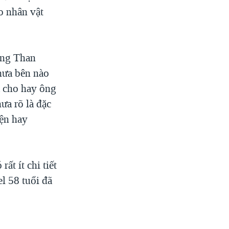
o nhân vật
ớng Than
hưa bên nào
a cho hay ông
ưa rõ là đặc
iện hay
t ít chi tiết
l 58 tuổi đã