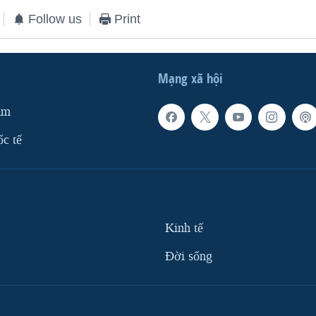
Follow us
Print
Mạng xã hội
am
ốc tế
Kinh tế
Ðời sống