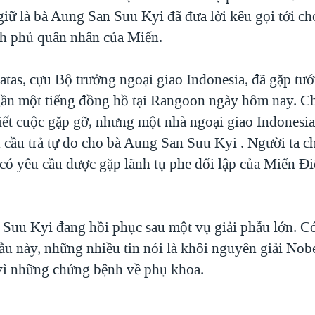
giữ là bà Aung San Suu Kyi đã đưa lời kêu gọi tới ch
h phủ quân nhân của Miến.
latas, cựu Bộ trưởng ngoại giao Indonesia, đã gặp tư
ần một tiếng đồng hồ tại Rangoon ngày hôm nay. C
 tiết cuộc gặp gỡ, nhưng một nhà ngoại giao Indonesi
 cầu trả tự do cho bà Aung San Suu Kyi . Người ta ch
 có yêu cầu được gặp lãnh tụ phe đối lập của Miến Đ
uu Kyi đang hồi phục sau một vụ giải phẫu lớn. Có rấ
ẫu này, những nhiều tin nói là khôi nguyên giải Nobe
 vì những chứng bệnh về phụ khoa.