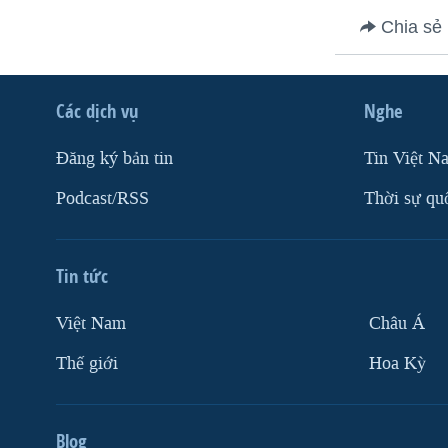
VIỆT NAM
Chia sẻ
NGƯ DÂN VIỆT VÀ LÀN SÓNG
TRỘM HẢI SÂM
Các dịch vụ
Nghe
BÊN KIA QUỐC LỘ: TIẾNG VỌNG
TỪ NÔNG THÔN MỸ
Ðăng ký bản tin
Tin Việt N
QUAN HỆ VIỆT MỸ
Podcast/RSS
Thời sự qu
Tin tức
Việt Nam
Châu Á
Thế giới
Hoa Kỳ
Blog