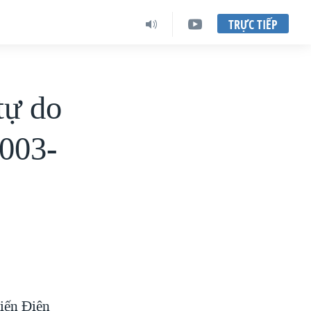
TRỰC TIẾP
tự do
2003-
Miến Điện