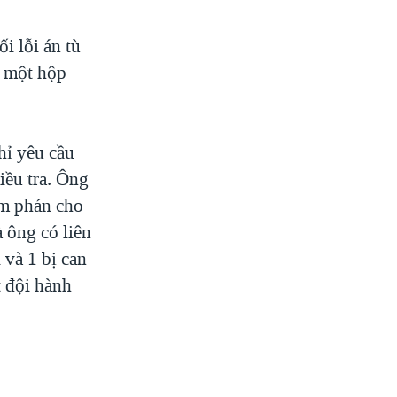
i lỗi án tù
g một hộp
hỉ yêu cầu
iều tra. Ông
ẩm phán cho
 ông có liên
và 1 bị can
t đội hành