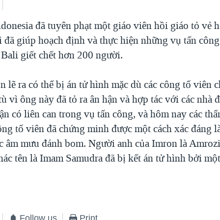
donesia đã tuyên phạt một giáo viên hồi giáo tỏ vẻ hố
ì đã giúp hoạch định và thực hiện những vụ tấn côn
Bali giết chết hơn 200 người.
 lẽ ra có thể bị án tử hình mặc dù các công tố viên c
ù vì ông này đã tỏ ra ân hận và hợp tác với các nhà đ
ận có liên can trong vụ tấn công, và hôm nay các th
ông tố viên đã chứng minh được một cách xác đáng là
ệc âm mưu đánh bom. Người anh của Imron là Amrozi 
hác tên là Imam Samudra đã bị kết án tử hình bởi mộ
Follow us
Print