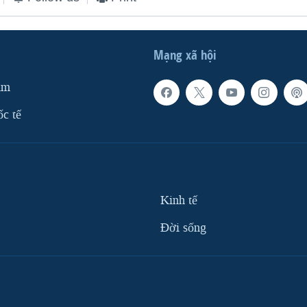
Mạng xã hội
am
ốc tế
Kinh tế
Ðời sống