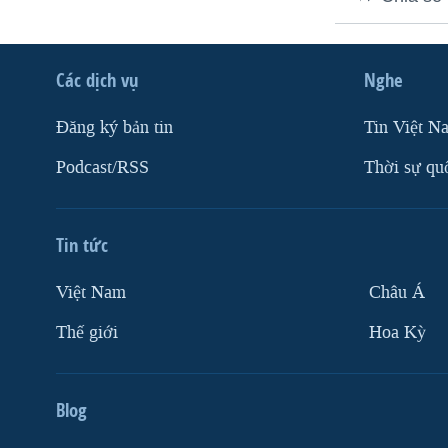
VIỆT NAM
NGƯ DÂN VIỆT VÀ LÀN SÓNG
Các dịch vụ
Nghe
TRỘM HẢI SÂM
BÊN KIA QUỐC LỘ: TIẾNG VỌNG
Ðăng ký bản tin
Tin Việt N
TỪ NÔNG THÔN MỸ
Podcast/RSS
Thời sự qu
QUAN HỆ VIỆT MỸ
Tin tức
Việt Nam
Châu Á
Thế giới
Hoa Kỳ
Blog