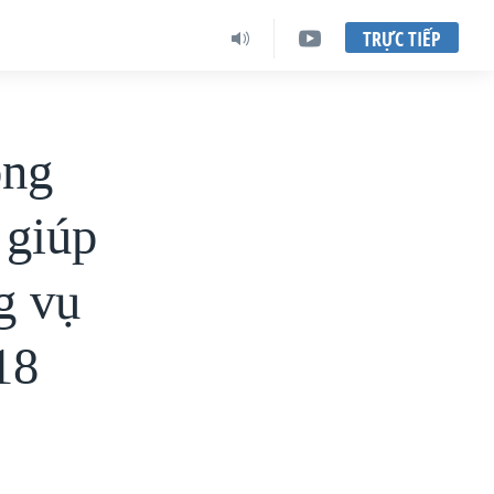
TRỰC TIẾP
ông
 giúp
g vụ
18