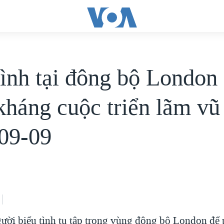
tình tại đông bộ London
kháng cuộc triển lãm vũ 
09-09
ười biểu tình tụ tập trong vùng đông bộ London để