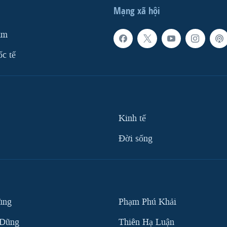
Mạng xã hội
am
ốc tế
Kinh tế
Ðời sống
ùng
Phạm Phú Khải
 Dũng
Thiên Hạ Luận