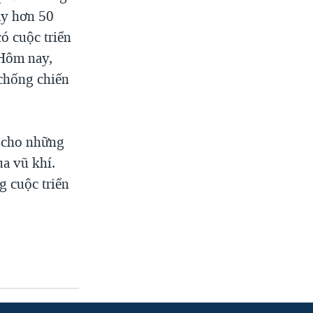
ay hơn 50
ó cuộc triển
 Hôm nay,
chống chiến
n cho những
a vũ khí.
g cuộc triển