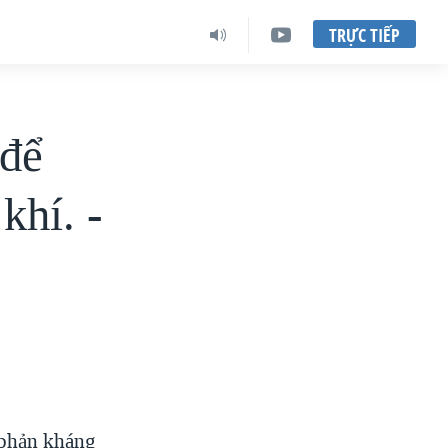
TRỰC TIẾP
 để
khí. -
 phản kháng