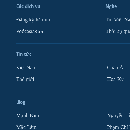
Các dịch vụ
Nghe
VIỆT NAM
NGƯ DÂN VIỆT VÀ LÀN SÓNG
Ðăng ký bản tin
Tin Việt N
TRỘM HẢI SÂM
Podcast/RSS
Thời sự qu
BÊN KIA QUỐC LỘ: TIẾNG VỌNG
TỪ NÔNG THÔN MỸ
QUAN HỆ VIỆT MỸ
Tin tức
Việt Nam
Châu Á
Thế giới
Hoa Kỳ
Blog
Mạnh Kim
Nguyễn H
Mặc Lâm
Phạm Chí