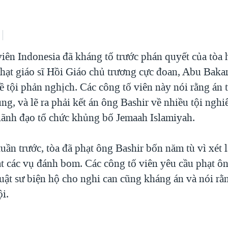
iên Indonesia đã kháng tố trước phán quyết của tòa 
phạt giáo sĩ Hồi Giáo chủ trương cực đoan, Abu Bakar
ề tội phản nghịch. Các công tố viên này nói rằng án 
g, và lẽ ra phải kết án ông Bashir về nhiều tội ngh
 lãnh đạo tổ chức khủng bố Jemaah Islamiyah.
ần trước, tòa đã phạt ông Bashir bốn năm tù vì xét l
ạt các vụ đánh bom. Các công tố viên yêu cầu phạt ô
uật sư biện hộ cho nghi can cũng kháng án và nói rằn
ội.