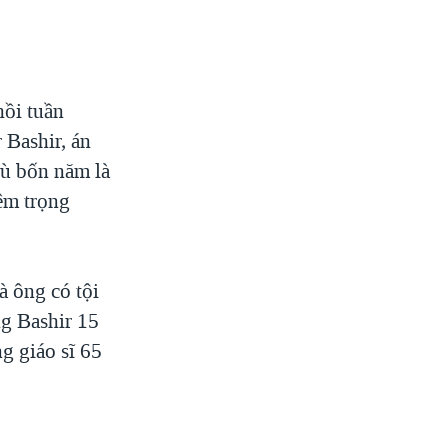
hồi tuần
 Bashir, án
tù bốn năm là
iêm trọng
à ông có tội
ng Bashir 15
g giáo sĩ 65