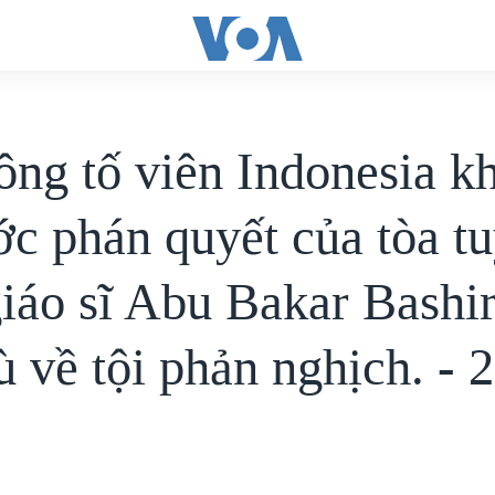
ông tố viên Indonesia k
ước phán quyết của tòa t
giáo sĩ Abu Bakar Bashir
ù về tội phản nghịch. - 