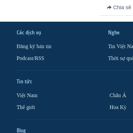
VIỆT NAM
Chia sẻ
NGƯ DÂN VIỆT VÀ LÀN SÓNG
TRỘM HẢI SÂM
Các dịch vụ
Nghe
BÊN KIA QUỐC LỘ: TIẾNG VỌNG
TỪ NÔNG THÔN MỸ
Ðăng ký bản tin
Tin Việt N
QUAN HỆ VIỆT MỸ
Podcast/RSS
Thời sự qu
Tin tức
Việt Nam
Châu Á
Thế giới
Hoa Kỳ
Blog