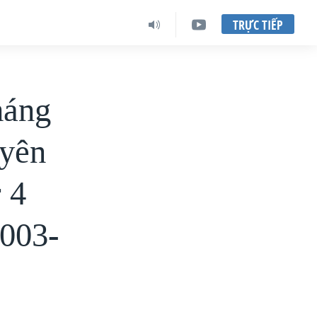
TRỰC TIẾP
háng
uyên
 4
2003-