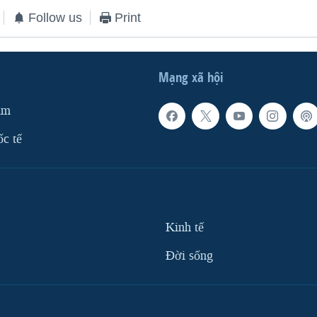
Follow us
Print
Mạng xã hội
am
ốc tế
Kinh tế
Ðời sống