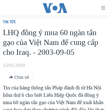
Đường
dẫn
TIN TỨC
truy
TRANG CHỦ
LHQ đồng ý mua 60 ngàn tấn
cập
VIỆT NAM
gạo của Việt Nam để cung cấp
Tới
HOA KỲ
nội
cho Iraq. - 2003-09-05
BIỂN ĐÔNG
dung
THẾ GIỚI
chính
15/01/2010
BLOG
Tới
Chia sẻ
điều
DIỄN ĐÀN
hướng
Tin của hãng thông tấn Pháp đánh đi từ Hà Nội
MỤC
chính
hôm thứ 6 cho biết Liên Hiệp Quốc đã đồng ý
CHUYÊN ĐỀ
TỰ DO BÁO CHÍ
Đi
mua 60 ngàn tấn gạo của Việt Nam để xuất khẩu
HỌC TIẾNG ANH
VẠCH TRẦN TIN GIẢ
CHIẾN TRANH THƯƠNG MẠI CỦA MỸ: QUÁ KHỨ VÀ HIỆN
tới
sang Iraq dựa theo chương trình đổi dầu lấy thực