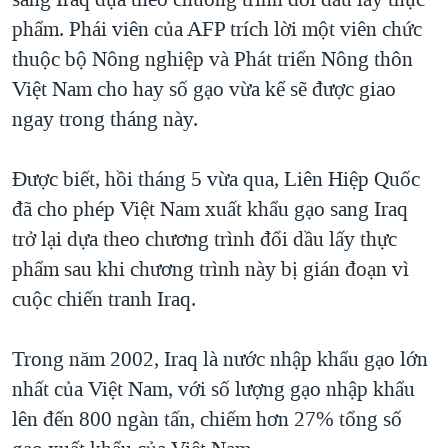
TẠI
VIDEO
"Tìm"
NGƯỜI VIỆT HẢI NGOẠI
phẩm. Phái viên của AFP trích lời một viên chức
HÀNH TRÌNH BẦU CỬ 2024
NGHE
thuộc bộ Nông nghiệp và Phát triển Nông thôn
ĐỜI SỐNG
MỘT NĂM CHIẾN TRANH TẠI DẢI GAZA
Việt Nam cho hay số gạo vừa kể sẽ được giao
KINH TẾ
MẠNG XÃ HỘI
ngay trong tháng này.
GIẢI MÃ VÀNH ĐAI & CON ĐƯỜNG
KHOA HỌC
NGÀY TỊ NẠN THẾ GIỚI
SỨC KHOẺ
Được biết, hồi tháng 5 vừa qua, Liên Hiệp Quốc
TRỊNH VĨNH BÌNH - NGƯỜI HẠ 'BÊN THẮNG CUỘC'
Ngôn ngữ khác
VĂN HOÁ
đã cho phép Việt Nam xuất khẩu gạo sang Iraq
GROUND ZERO – XƯA VÀ NAY
trở lại dựa theo chương trình đổi dầu lấy thực
THỂ THAO
CHI PHÍ CHIẾN TRANH AFGHANISTAN
phẩm sau khi chương trình này bị gián đoạn vì
GIÁO DỤC
cuộc chiến tranh Iraq.
CÁC GIÁ TRỊ CỘNG HÒA Ở VIỆT NAM
THƯỢNG ĐỈNH TRUMP-KIM TẠI VIỆT NAM
Trong năm 2002, Iraq là nước nhập khẩu gạo lớn
TRỊNH VĨNH BÌNH VS. CHÍNH PHỦ VIỆT NAM
nhất của Việt Nam, với số lượng gạo nhập khẩu
NGƯ DÂN VIỆT VÀ LÀN SÓNG TRỘM HẢI SÂM
lên đến 800 ngàn tấn, chiếm hơn 27% tổng số
BÊN KIA QUỐC LỘ: TIẾNG VỌNG TỪ NÔNG THÔN MỸ