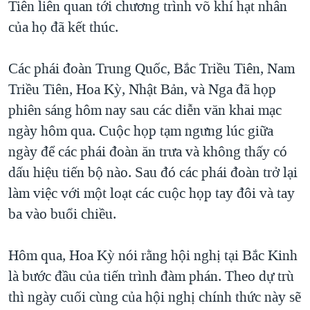
Tiên liên quan tới chương trình võ khí hạt nhân
TẠI
VIDEO
"Tìm"
NGƯỜI VIỆT HẢI NGOẠI
của họ đã kết thúc.
HÀNH TRÌNH BẦU CỬ 2024
NGHE
ĐỜI SỐNG
MỘT NĂM CHIẾN TRANH TẠI DẢI GAZA
Các phái đoàn Trung Quốc, Bắc Triều Tiên, Nam
KINH TẾ
MẠNG XÃ HỘI
GIẢI MÃ VÀNH ĐAI & CON ĐƯỜNG
Triều Tiên, Hoa Kỳ, Nhật Bản, và Nga đã họp
KHOA HỌC
NGÀY TỊ NẠN THẾ GIỚI
phiên sáng hôm nay sau các diễn văn khai mạc
SỨC KHOẺ
ngày hôm qua. Cuộc họp tạm ngưng lúc giữa
TRỊNH VĨNH BÌNH - NGƯỜI HẠ 'BÊN THẮNG CUỘC'
Ngôn ngữ khác
VĂN HOÁ
ngày để các phái đoàn ăn trưa và không thấy có
GROUND ZERO – XƯA VÀ NAY
THỂ THAO
dấu hiệu tiến bộ nào. Sau đó các phái đoàn trở lại
CHI PHÍ CHIẾN TRANH AFGHANISTAN
làm việc với một loạt các cuộc họp tay đôi và tay
GIÁO DỤC
CÁC GIÁ TRỊ CỘNG HÒA Ở VIỆT NAM
ba vào buổi chiều.
THƯỢNG ĐỈNH TRUMP-KIM TẠI VIỆT NAM
Hôm qua, Hoa Kỳ nói rằng hội nghị tại Bắc Kinh
TRỊNH VĨNH BÌNH VS. CHÍNH PHỦ VIỆT NAM
là bước đầu của tiến trình đàm phán. Theo dự trù
NGƯ DÂN VIỆT VÀ LÀN SÓNG TRỘM HẢI SÂM
thì ngày cuối cùng của hội nghị chính thức này sẽ
BÊN KIA QUỐC LỘ: TIẾNG VỌNG TỪ NÔNG THÔN MỸ