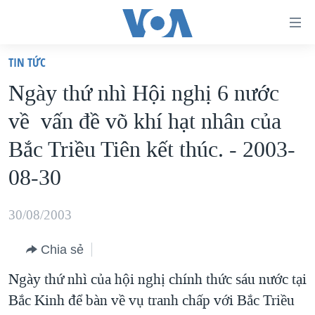
Đường
dẫn
TIN TỨC
truy
TRANG CHỦ
Ngày thứ nhì Hội nghị 6 nước
cập
VIỆT NAM
về vấn đề võ khí hạt nhân của
Tới
HOA KỲ
nội
Bắc Triều Tiên kết thúc. - 2003-
BIỂN ĐÔNG
dung
08-30
THẾ GIỚI
chính
BLOG
Tới
30/08/2003
điều
DIỄN ĐÀN
hướng
Chia sẻ
MỤC
chính
Ngày thứ nhì của hội nghị chính thức sáu nước tại
CHUYÊN ĐỀ
TỰ DO BÁO CHÍ
Đi
Bắc Kinh để bàn về vụ tranh chấp với Bắc Triều
HỌC TIẾNG ANH
VẠCH TRẦN TIN GIẢ
CHIẾN TRANH THƯƠNG MẠI CỦA MỸ: QUÁ KHỨ VÀ HIỆN
tới