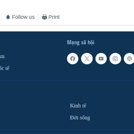
Follow us
Print
Mạng xã hội
am
ốc tế
Kinh tế
Ðời sống