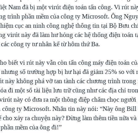
iệt Nam đã bị một virút điện toán tấn công. Vi rút n
ng trình phần mềm của công ty Microsoft. Ông Ngu
hiệm cục an ninh công nghệ thông tin tại Bộ Bưu ch
ng virút này đã làm hư hỏng các hệ thống điện toán t
 các công ty tư nhân kể từ hôm thứ Ba.
o biết vi rút này vẫn còn tấn công máy điện toán củ
nhưng số trường hợp bị hư hại đã giảm 25% so với
rút này không phá vỡ tan tành các chương trình trong
óa đi một số tài liệu lưu trữ cũng như các địa chỉ tro
virút này có đưa ra một thông điệp châm chọc người 
 công ty Microsoft. Nhắn tin này nói: “Này ông Bill
để cho xảy ra chuyện này? Đừng làm thêm tiền nữa và
 phần mềm của ông đi!”