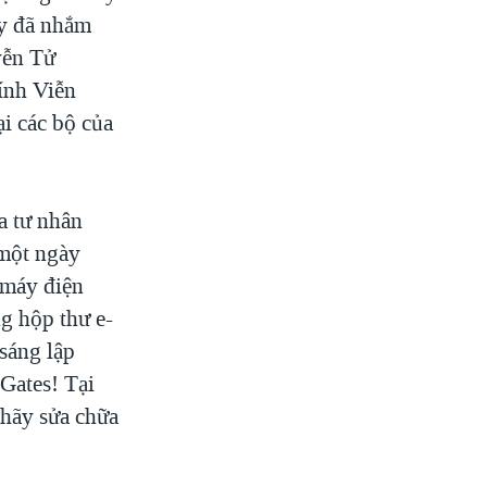
ày đã nhắm
yễn Tử
ính Viễn
ại các bộ của
a tư nhân
 một ngày
 máy điện
ng hộp thư e-
sáng lập
 Gates! Tại
 hãy sửa chữa