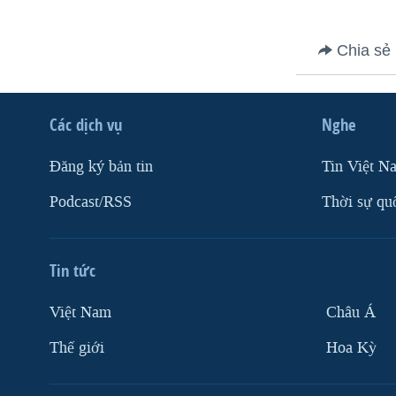
VIỆT NAM
Chia sẻ
NGƯ DÂN VIỆT VÀ LÀN SÓNG
TRỘM HẢI SÂM
BÊN KIA QUỐC LỘ: TIẾNG VỌNG
TỪ NÔNG THÔN MỸ
Các dịch vụ
Nghe
QUAN HỆ VIỆT MỸ
Ðăng ký bản tin
Tin Việt N
Podcast/RSS
Thời sự qu
Tin tức
Việt Nam
Châu Á
Thế giới
Hoa Kỳ