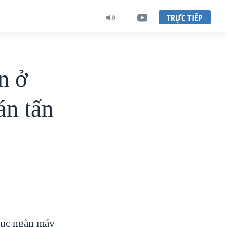
TRỰC TIẾP
n ở
án tấn
hục ngàn máy