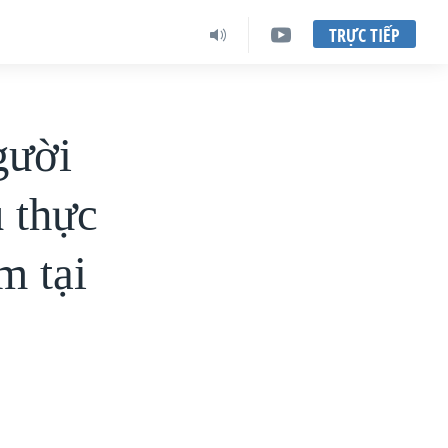
TRỰC TIẾP
gười
ù thực
m tại