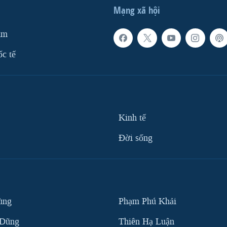
Mạng xã hội
am
ốc tế
Kinh tế
Ðời sống
ùng
Phạm Phú Khải
 Dũng
Thiên Hạ Luận