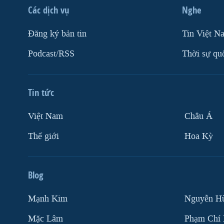
Các dịch vụ
Nghe
VIỆT NAM
NGƯ DÂN VIỆT VÀ LÀN SÓNG
Ðăng ký bản tin
Tin Việt N
TRỘM HẢI SÂM
Podcast/RSS
Thời sự qu
BÊN KIA QUỐC LỘ: TIẾNG VỌNG
TỪ NÔNG THÔN MỸ
QUAN HỆ VIỆT MỸ
Tin tức
Việt Nam
Châu Á
Thế giới
Hoa Kỳ
Blog
Mạnh Kim
Nguyễn H
Mặc Lâm
Phạm Chí