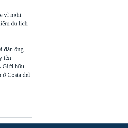
e vì nghi
điểm du lịch
ời đàn ông
y tên
. Giới hữu
h ở Costa del