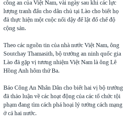
công an của Việt Nam, vài ngày sau khi các lực
TẠI
VIDEO
"Tìm"
NGƯỜI VIỆT HẢI NGOẠI
lượng tranh đấu cho dân chủ tại Lào cho biết họ
HÀNH TRÌNH BẦU CỬ 2024
NGHE
ĐỜI SỐNG
đã thực hiện một cuộc nổi dậy để lật đổ chế độ
MỘT NĂM CHIẾN TRANH TẠI DẢI GAZA
cộng sản.
KINH TẾ
MẠNG XÃ HỘI
GIẢI MÃ VÀNH ĐAI & CON ĐƯỜNG
KHOA HỌC
NGÀY TỊ NẠN THẾ GIỚI
Theo các nguồn tin của nhà nước Việt Nam, ông
SỨC KHOẺ
Soutchay Thamasith, bộ trưởng an ninh quốc gia
TRỊNH VĨNH BÌNH - NGƯỜI HẠ 'BÊN THẮNG CUỘC'
Ngôn ngữ khác
VĂN HOÁ
Lào đã gặp vị tương nhiệm Việt Nam là ông Lê
GROUND ZERO – XƯA VÀ NAY
THỂ THAO
Hồng Anh hôm thứ Ba.
CHI PHÍ CHIẾN TRANH AFGHANISTAN
GIÁO DỤC
CÁC GIÁ TRỊ CỘNG HÒA Ở VIỆT NAM
Báo Công An Nhân Dân cho biết hai vị bộ trưởng
THƯỢNG ĐỈNH TRUMP-KIM TẠI VIỆT NAM
đã thảo luận về các hoạt động của các tổ chức tội
phạm đang tìm cách phá hoại lý tưởng cách mạng
TRỊNH VĨNH BÌNH VS. CHÍNH PHỦ VIỆT NAM
ở cả hai nước.
NGƯ DÂN VIỆT VÀ LÀN SÓNG TRỘM HẢI SÂM
BÊN KIA QUỐC LỘ: TIẾNG VỌNG TỪ NÔNG THÔN MỸ