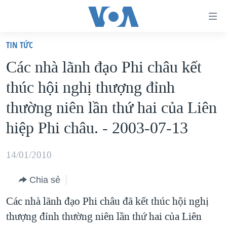
Đường
dẫn
TIN TỨC
truy
TRANG CHỦ
Các nhà lãnh đạo Phi châu kết
cập
VIỆT NAM
thúc hội nghị thượng đỉnh
Tới
HOA KỲ
nội
thường niên lần thứ hai của Liên
BIỂN ĐÔNG
dung
hiệp Phi châu. - 2003-07-13
THẾ GIỚI
chính
BLOG
Tới
14/01/2010
điều
DIỄN ĐÀN
hướng
Chia sẻ
MỤC
chính
Các nhà lãnh đạo Phi châu đã kết thúc hội nghị
CHUYÊN ĐỀ
TỰ DO BÁO CHÍ
Đi
thượng đỉnh thường niên lần thứ hai của Liên
HỌC TIẾNG ANH
VẠCH TRẦN TIN GIẢ
CHIẾN TRANH THƯƠNG MẠI CỦA MỸ: QUÁ KHỨ VÀ HIỆN
tới