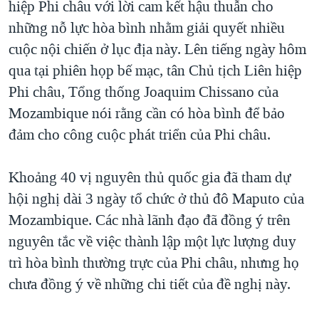
hiệp Phi châu với lời cam kết hậu thuẫn cho
TẠI
VIDEO
"Tìm"
NGƯỜI VIỆT HẢI NGOẠI
những nỗ lực hòa bình nhằm giải quyết nhiều
HÀNH TRÌNH BẦU CỬ 2024
NGHE
ĐỜI SỐNG
cuộc nội chiến ở lục địa này. Lên tiếng ngày hôm
MỘT NĂM CHIẾN TRANH TẠI DẢI GAZA
qua tại phiên họp bế mạc, tân Chủ tịch Liên hiệp
KINH TẾ
MẠNG XÃ HỘI
GIẢI MÃ VÀNH ĐAI & CON ĐƯỜNG
Phi châu, Tổng thống Joaquim Chissano của
KHOA HỌC
NGÀY TỊ NẠN THẾ GIỚI
Mozambique nói rằng cần có hòa bình để bảo
SỨC KHOẺ
đảm cho công cuộc phát triển của Phi châu.
TRỊNH VĨNH BÌNH - NGƯỜI HẠ 'BÊN THẮNG CUỘC'
Ngôn ngữ khác
VĂN HOÁ
GROUND ZERO – XƯA VÀ NAY
THỂ THAO
Khoảng 40 vị nguyên thủ quốc gia đã tham dự
CHI PHÍ CHIẾN TRANH AFGHANISTAN
hội nghị dài 3 ngày tổ chức ở thủ đô Maputo của
GIÁO DỤC
CÁC GIÁ TRỊ CỘNG HÒA Ở VIỆT NAM
Mozambique. Các nhà lãnh đạo đã đồng ý trên
THƯỢNG ĐỈNH TRUMP-KIM TẠI VIỆT NAM
nguyên tắc về việc thành lập một lực lượng duy
trì hòa bình thường trực của Phi châu, nhưng họ
TRỊNH VĨNH BÌNH VS. CHÍNH PHỦ VIỆT NAM
chưa đồng ý về những chi tiết của đề nghị này.
NGƯ DÂN VIỆT VÀ LÀN SÓNG TRỘM HẢI SÂM
BÊN KIA QUỐC LỘ: TIẾNG VỌNG TỪ NÔNG THÔN MỸ