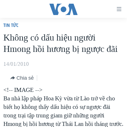
Đường
dẫn
TIN TỨC
truy
TRANG CHỦ
Không có dấu hiệu người
cập
VIỆT NAM
Hmong hồi hương bị ngược đãi
Tới
HOA KỲ
nội
BIỂN ĐÔNG
14/01/2010
dung
THẾ GIỚI
chính
Chia sẻ
BLOG
Tới
<!-- IMAGE -->
điều
DIỄN ĐÀN
Ba nhà lập pháp Hoa Kỳ vừa từ Lào trở về cho
hướng
MỤC
biết họ không thấy dấu hiệu có sự ngược đãi
chính
CHUYÊN ĐỀ
TỰ DO BÁO CHÍ
trong trại tập trung giam giữ những người
Đi
HỌC TIẾNG ANH
Hmong bị hồi hương từ Thái Lan hồi tháng trước.
VẠCH TRẦN TIN GIẢ
CHIẾN TRANH THƯƠNG MẠI CỦA MỸ: QUÁ KHỨ VÀ HIỆN
tới