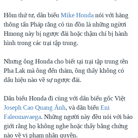
TẠI
VIDEO
"Tìm"
NGƯỜI VIỆT HẢI NGOẠI
HÀNH TRÌNH BẦU CỬ 2024
Hôm thứ tư, dân biểu
Mike Honda
nói với hãng
NGHE
ĐỜI SỐNG
thông tấn Pháp rằng có tin đồn là những ngừơi
MỘT NĂM CHIẾN TRANH TẠI DẢI GAZA
KINH TẾ
Hmong này bị ngược đãi hoặc thậm chí bị hành
MẠNG XÃ HỘI
GIẢI MÃ VÀNH ĐAI & CON ĐƯỜNG
KHOA HỌC
hình trong các trại tập trung.
NGÀY TỊ NẠN THẾ GIỚI
SỨC KHOẺ
TRỊNH VĨNH BÌNH - NGƯỜI HẠ 'BÊN THẮNG CUỘC'
Nhưng ông Honda cho biết tại trại tập trung tên
Ngôn ngữ khác
VĂN HOÁ
GROUND ZERO – XƯA VÀ NAY
Pha Lak mà ông đến thăm, ông thấy không có
THỂ THAO
dấu hiệu nào về sự ngược đãi.
CHI PHÍ CHIẾN TRANH AFGHANISTAN
GIÁO DỤC
CÁC GIÁ TRỊ CỘNG HÒA Ở VIỆT NAM
Dân biểu Honda đi cùng với dân biểu gốc Việt
THƯỢNG ĐỈNH TRUMP-KIM TẠI VIỆT NAM
Joseph Cao Quang Ánh
, và dân biểu
Eni
TRỊNH VĨNH BÌNH VS. CHÍNH PHỦ VIỆT NAM
Faleomavaega
. Những người này đều nói với báo
NGƯ DÂN VIỆT VÀ LÀN SÓNG TRỘM HẢI SÂM
giới rằng họ không nghe hoặc thấy bằng chứng
nào về vi phạm nhân quyền.
BÊN KIA QUỐC LỘ: TIẾNG VỌNG TỪ NÔNG THÔN MỸ