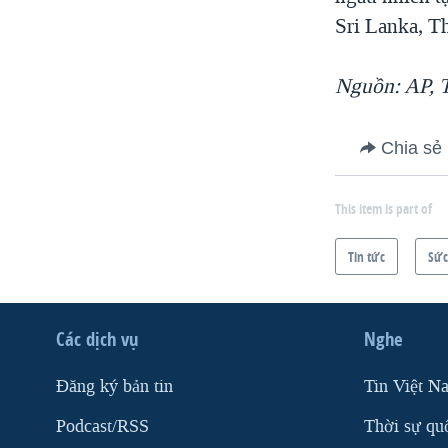
VIỆT NAM
Sri Lanka, T
NGƯ DÂN VIỆT VÀ LÀN SÓNG
TRỘM HẢI SÂM
Nguồn: AP, 
BÊN KIA QUỐC LỘ: TIẾNG VỌNG
TỪ NÔNG THÔN MỸ
Chia sẻ
QUAN HỆ VIỆT MỸ
This item is part of
Tin tức
Sức
Các dịch vụ
Nghe
Ðăng ký bản tin
Tin Việt N
Podcast/RSS
Thời sự qu