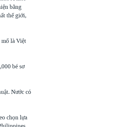
hiện bằng
t thế giới,
 mổ là Việt
,000 bé sơ
huật. Nước có
eo chọn lựa
hilippines,