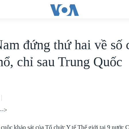
Nam đứng thứ hai về số 
mổ, chỉ sau Trung Quốc
-->
 cuộc khảo sát của Tổ chức Y tế Thế giới tại 9 nước