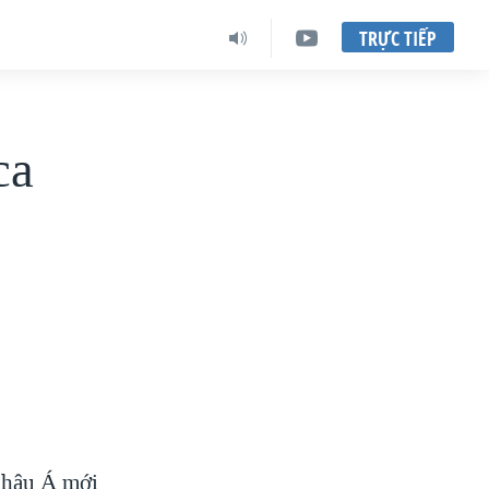
TRỰC TIẾP
ca
 Châu Á mới