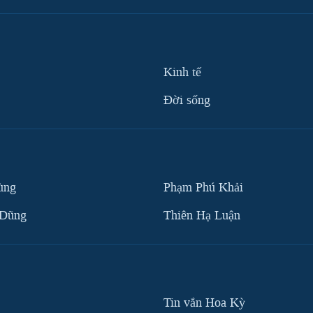
Kinh tế
Ðời sống
ùng
Phạm Phú Khải
 Dũng
Thiên Hạ Luận
Tin vắn Hoa Kỳ