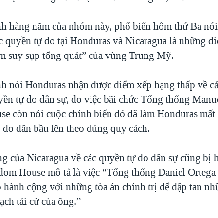
nh hàng năm của nhóm này, phổ biến hôm thứ Ba nói 
c quyền tự do tại Honduras và Nicaragua là những di
m suy sụp tổng quát” của vùng Trung Mỹ.
nh nói Honduras nhận được điểm xếp hạng thấp về c
uyền tự do dân sự, do việc bãi chức Tổng thống Manu
e còn nói cuộc chính biến đó đã làm Honduras mất v
 do dân bầu lên theo đúng quy cách.
g của Nicaragua về các quyền tự do dân sự cũng bị h
dom House mô tả là việc “Tổng thống Daniel Ortega 
 hành cộng với những tòa án chính trị để đập tan nh
ạch tái cử của ông.”