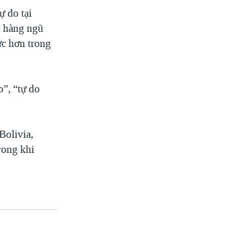
 do tại
o hàng ngũ
ức hơn trong
”, “tự do
Bolivia,
rong khi