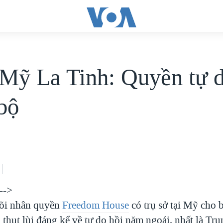
Mỹ La Tinh: Quyền tự d
 bộ
-->
õi nhân quyền
Freedom House
có trụ sở tại Mỹ cho 
 thụt lùi đáng kể về tự do hồi năm ngoái, nhất là Tr