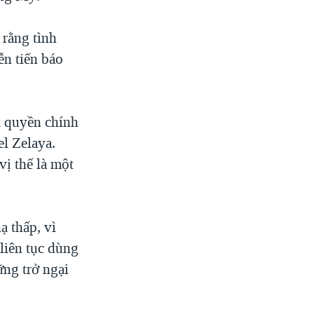
rằng tình
ễn tiến báo
ả quyền chính
el Zelaya.
ị thế là một
ạ thấp, vì
liên tục dùng
ững trở ngại