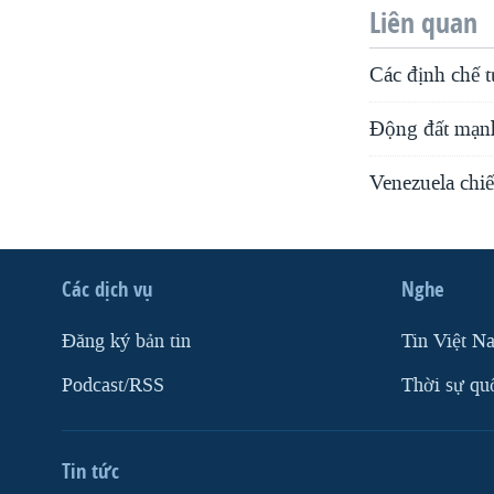
Liên quan
Các định chế 
Động đất mạnh 
Venezuela chiế
Các dịch vụ
Nghe
Ðăng ký bản tin
Tin Việt N
Podcast/RSS
Thời sự qu
Tin tức