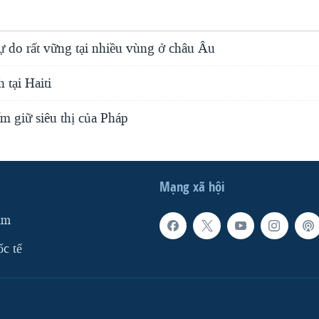
tự do rất vững tại nhiều vùng ở châu Âu
tại Haiti
m giữ siêu thị của Pháp
Mạng xã hội
am
ốc tế