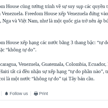
 House cũng tường trình về sự suy sụp các quyền tự
 Venezuela. Freedom House xếp Venezuela đứng và
n, Nga và Việt Nam, như là một quốc gia trở nên áp b
 House xếp hạng các nước bằng 3 thang bậc: “tự do
ặc “không tự do”.
caragua, Venezuela, Guatemala, Colombia, Ecuador, 
aiti tất cả đều nhận sự xếp hạng “tự do phần nào”, t
coi là một nước “không tự do” tại Tây bán cầu.
Follow us
Print