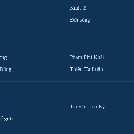
Kinh tế
Ðời sống
ùng
Phạm Phú Khải
 Dũng
Thiên Hạ Luận
Tin vắn Hoa Kỳ
ế giới