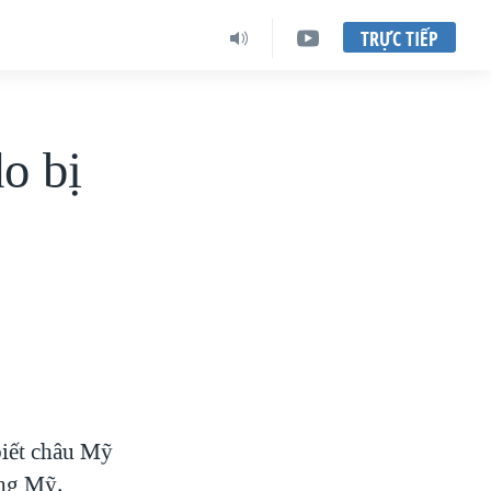
TRỰC TIẾP
o bị
biết châu Mỹ
ung Mỹ.