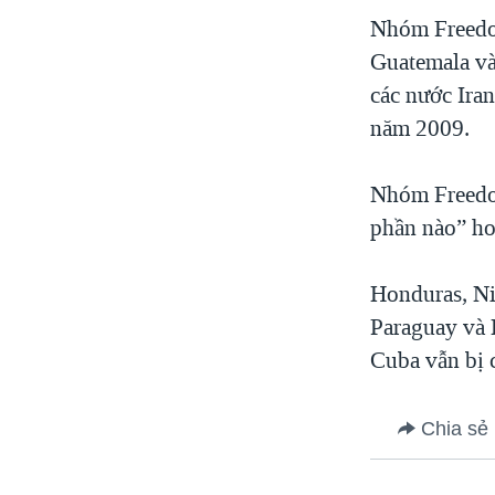
VIỆT NAM
Nhóm Freedom
Guatemala và
NGƯ DÂN VIỆT VÀ LÀN SÓNG
TRỘM HẢI SÂM
các nước Ira
năm 2009.
BÊN KIA QUỐC LỘ: TIẾNG VỌNG
TỪ NÔNG THÔN MỸ
QUAN HỆ VIỆT MỸ
Nhóm Freedom
phần nào” ho
Honduras, Ni
Paraguay và H
Cuba vẫn bị 
Chia sẻ