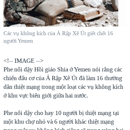
TẠI
VIDEO
"Tìm"
NGƯỜI VIỆT HẢI NGOẠI
HÀNH TRÌNH BẦU CỬ 2024
NGHE
ĐỜI SỐNG
MỘT NĂM CHIẾN TRANH TẠI DẢI GAZA
KINH TẾ
MẠNG XÃ HỘI
Các vụ không kích của Ả Rập Xê Út giết chết 16
GIẢI MÃ VÀNH ĐAI & CON ĐƯỜNG
KHOA HỌC
người Yemen
NGÀY TỊ NẠN THẾ GIỚI
SỨC KHOẺ
TRỊNH VĨNH BÌNH - NGƯỜI HẠ 'BÊN THẮNG CUỘC'
Ngôn ngữ khác
VĂN HOÁ
<!-- IMAGE -->
GROUND ZERO – XƯA VÀ NAY
Phe nổi dậy Hồi giáo Shia ở Yemen nói rằng các
THỂ THAO
CHI PHÍ CHIẾN TRANH AFGHANISTAN
chiến đấu cơ của Ả Rập Xê Út đã làm 16 thường
GIÁO DỤC
CÁC GIÁ TRỊ CỘNG HÒA Ở VIỆT NAM
dân thiệt mạng trong một loạt các vụ không kích
ở khu vực biên giới giữa hai nước.
THƯỢNG ĐỈNH TRUMP-KIM TẠI VIỆT NAM
TRỊNH VĨNH BÌNH VS. CHÍNH PHỦ VIỆT NAM
Phe nổi dậy cho hay 10 người bị thiệt mạng tại
NGƯ DÂN VIỆT VÀ LÀN SÓNG TRỘM HẢI SÂM
một khu chợ nhỏ và 6 người khác thiệt mạng
BÊN KIA QUỐC LỘ: TIẾNG VỌNG TỪ NÔNG THÔN MỸ