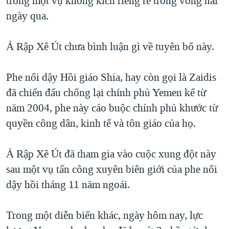
trong một vụ không kích riêng rẽ trong vòng hai
QUAN HỆ VIỆT MỸ
ngày qua.
Ả Rập Xê Út chưa bình luận gì về tuyên bố này.
Phe nổi dậy Hồi giáo Shia, hay còn gọi là Zaidis
đã chiến đấu chống lại chính phủ Yemen kể từ
năm 2004, phe này cáo buộc chính phủ khước từ
quyền công dân, kinh tế và tôn giáo của họ.
Ả Rập Xê Út đã tham gia vào cuộc xung đột này
sau một vụ tấn công xuyên biên giới của phe nổi
dậy hồi tháng 11 năm ngoái.
Trong một diễn biến khác, ngày hôm nay, lực