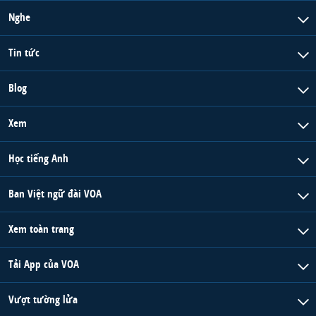
Nghe
Tin tức
Blog
Xem
Học tiếng Anh
Ban Việt ngữ đài VOA
Xem toàn trang
Tải App của VOA
Vượt tường lửa