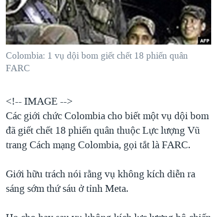
TẠI
VIDEO
"Tìm"
NGƯỜI VIỆT HẢI NGOẠI
HÀNH TRÌNH BẦU CỬ 2024
NGHE
ĐỜI SỐNG
MỘT NĂM CHIẾN TRANH TẠI DẢI GAZA
KINH TẾ
MẠNG XÃ HỘI
Colombia: 1 vụ dội bom giết chết 18 phiến quân
GIẢI MÃ VÀNH ĐAI & CON ĐƯỜNG
KHOA HỌC
FARC
NGÀY TỊ NẠN THẾ GIỚI
SỨC KHOẺ
TRỊNH VĨNH BÌNH - NGƯỜI HẠ 'BÊN THẮNG CUỘC'
Ngôn ngữ khác
VĂN HOÁ
<!-- IMAGE -->
GROUND ZERO – XƯA VÀ NAY
Các giới chức Colombia cho biết một vụ dội bom
THỂ THAO
CHI PHÍ CHIẾN TRANH AFGHANISTAN
đã giết chết 18 phiến quân thuộc Lực lượng Vũ
GIÁO DỤC
CÁC GIÁ TRỊ CỘNG HÒA Ở VIỆT NAM
trang Cách mạng Colombia, gọi tắt là FARC.
THƯỢNG ĐỈNH TRUMP-KIM TẠI VIỆT NAM
Giới hữu trách nói rằng vụ không kích diễn ra
TRỊNH VĨNH BÌNH VS. CHÍNH PHỦ VIỆT NAM
sáng sớm thứ sáu ở tỉnh Meta.
NGƯ DÂN VIỆT VÀ LÀN SÓNG TRỘM HẢI SÂM
BÊN KIA QUỐC LỘ: TIẾNG VỌNG TỪ NÔNG THÔN MỸ