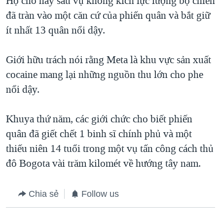
Họ cho hay sau vụ không kích lực lượng bộ chiến
QUAN HỆ VIỆT MỸ
đã tràn vào một căn cứ của phiến quân và bắt giữ
ít nhất 13 quân nổi dậy.
Giới hữu trách nói rằng Meta là khu vực sản xuất
cocaine mang lại những nguồn thu lớn cho phe
nổi dậy.
Khuya thứ năm, các giới chức cho biết phiến
quân đã giết chết 1 binh sĩ chính phủ và một
thiếu niên 14 tuổi trong một vụ tấn công cách thủ
đô Bogota vài trăm kilomét về hướng tây nam.
Chia sẻ
Follow us