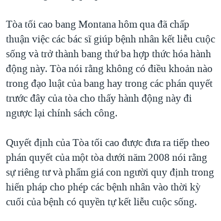
TẠI
VIDEO
"Tìm"
NGƯỜI VIỆT HẢI NGOẠI
HÀNH TRÌNH BẦU CỬ 2024
Tòa tối cao bang Montana hôm qua đã chấp
NGHE
ĐỜI SỐNG
thuận việc các bác sĩ giúp bệnh nhân kết liễu cuộc
MỘT NĂM CHIẾN TRANH TẠI DẢI GAZA
KINH TẾ
sống và trở thành bang thứ ba hợp thức hóa hành
MẠNG XÃ HỘI
GIẢI MÃ VÀNH ĐAI & CON ĐƯỜNG
KHOA HỌC
động này. Tòa nói rằng không có điều khoản nào
NGÀY TỊ NẠN THẾ GIỚI
trong đạo luật của bang hay trong các phán quyết
SỨC KHOẺ
TRỊNH VĨNH BÌNH - NGƯỜI HẠ 'BÊN THẮNG CUỘC'
trước đây của tòa cho thấy hành động này đi
Ngôn ngữ khác
VĂN HOÁ
GROUND ZERO – XƯA VÀ NAY
ngược lại chính sách công.
THỂ THAO
CHI PHÍ CHIẾN TRANH AFGHANISTAN
GIÁO DỤC
Quyết định của Tòa tối cao được đưa ra tiếp theo
CÁC GIÁ TRỊ CỘNG HÒA Ở VIỆT NAM
phán quyết của một tòa dưới năm 2008 nói rằng
THƯỢNG ĐỈNH TRUMP-KIM TẠI VIỆT NAM
sự riêng tư và phẩm giá con người quy định trong
TRỊNH VĨNH BÌNH VS. CHÍNH PHỦ VIỆT NAM
hiến pháp cho phép các bệnh nhân vào thời kỳ
NGƯ DÂN VIỆT VÀ LÀN SÓNG TRỘM HẢI SÂM
cuối của bệnh có quyền tự kết liễu cuộc sống.
BÊN KIA QUỐC LỘ: TIẾNG VỌNG TỪ NÔNG THÔN MỸ