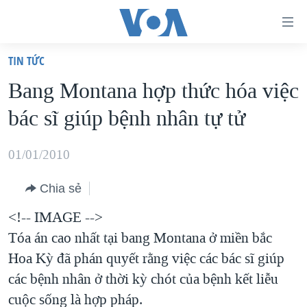
Đường
dẫn
TIN TỨC
truy
TRANG CHỦ
Bang Montana hợp thức hóa việc
cập
VIỆT NAM
bác sĩ giúp bệnh nhân tự tử
Tới
HOA KỲ
nội
BIỂN ĐÔNG
01/01/2010
dung
THẾ GIỚI
chính
Chia sẻ
BLOG
Tới
<!-- IMAGE -->
điều
DIỄN ĐÀN
Tóa án cao nhất tại bang Montana ở miền bắc
hướng
MỤC
Hoa Kỳ đã phán quyết rằng việc các bác sĩ giúp
chính
CHUYÊN ĐỀ
TỰ DO BÁO CHÍ
các bệnh nhân ở thời kỳ chót của bệnh kết liễu
Đi
HỌC TIẾNG ANH
cuộc sống là hợp pháp.
VẠCH TRẦN TIN GIẢ
CHIẾN TRANH THƯƠNG MẠI CỦA MỸ: QUÁ KHỨ VÀ HIỆN
tới