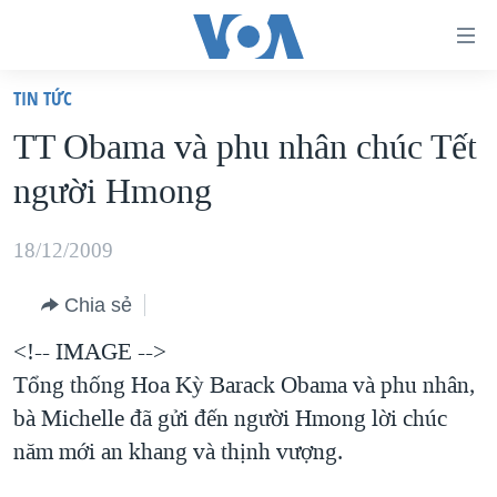
Đường
dẫn
TIN TỨC
truy
TRANG CHỦ
TT Obama và phu nhân chúc Tết
cập
VIỆT NAM
người Hmong
Tới
HOA KỲ
nội
BIỂN ĐÔNG
18/12/2009
dung
THẾ GIỚI
chính
Chia sẻ
BLOG
Tới
<!-- IMAGE -->
điều
DIỄN ĐÀN
Tổng thống Hoa Kỳ Barack Obama và phu nhân,
hướng
MỤC
bà Michelle đã gửi đến người Hmong lời chúc
chính
CHUYÊN ĐỀ
TỰ DO BÁO CHÍ
năm mới an khang và thịnh vượng.
Đi
HỌC TIẾNG ANH
VẠCH TRẦN TIN GIẢ
CHIẾN TRANH THƯƠNG MẠI CỦA MỸ: QUÁ KHỨ VÀ HIỆN
tới