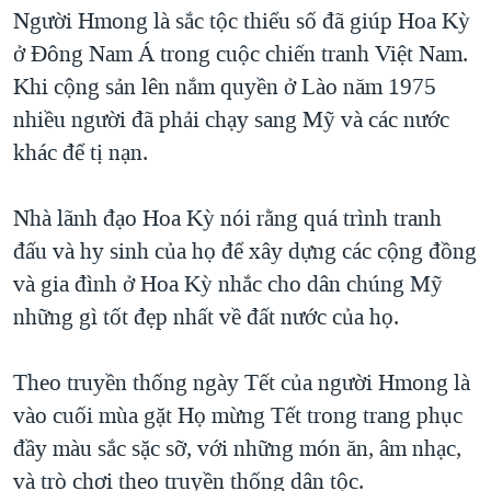
TẠI
Người Hmong là sắc tộc thiểu số đã giúp Hoa Kỳ
VIDEO
"Tìm"
NGƯỜI VIỆT HẢI NGOẠI
HÀNH TRÌNH BẦU CỬ 2024
ở Đông Nam Á trong cuộc chiến tranh Việt Nam.
NGHE
ĐỜI SỐNG
Khi cộng sản lên nắm quyền ở Lào năm 1975
MỘT NĂM CHIẾN TRANH TẠI DẢI GAZA
KINH TẾ
nhiều người đã phải chạy sang Mỹ và các nước
MẠNG XÃ HỘI
GIẢI MÃ VÀNH ĐAI & CON ĐƯỜNG
KHOA HỌC
khác để tị nạn.
NGÀY TỊ NẠN THẾ GIỚI
SỨC KHOẺ
TRỊNH VĨNH BÌNH - NGƯỜI HẠ 'BÊN THẮNG CUỘC'
Nhà lãnh đạo Hoa Kỳ nói rằng quá trình tranh
Ngôn ngữ khác
VĂN HOÁ
GROUND ZERO – XƯA VÀ NAY
đấu và hy sinh của họ để xây dựng các cộng đồng
THỂ THAO
và gia đình ở Hoa Kỳ nhắc cho dân chúng Mỹ
CHI PHÍ CHIẾN TRANH AFGHANISTAN
GIÁO DỤC
những gì tốt đẹp nhất về đất nước của họ.
CÁC GIÁ TRỊ CỘNG HÒA Ở VIỆT NAM
THƯỢNG ĐỈNH TRUMP-KIM TẠI VIỆT NAM
Theo truyền thống ngày Tết của người Hmong là
TRỊNH VĨNH BÌNH VS. CHÍNH PHỦ VIỆT NAM
vào cuối mùa gặt Họ mừng Tết trong trang phục
NGƯ DÂN VIỆT VÀ LÀN SÓNG TRỘM HẢI SÂM
đầy màu sắc sặc sỡ, với những món ăn, âm nhạc,
và trò chơi theo truyền thống dân tộc.
BÊN KIA QUỐC LỘ: TIẾNG VỌNG TỪ NÔNG THÔN MỸ