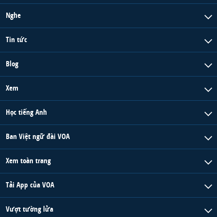
Nghe
Tin tức
Blog
Xem
Học tiếng Anh
Ban Việt ngữ đài VOA
Xem toàn trang
Tải App của VOA
Vượt tường lửa