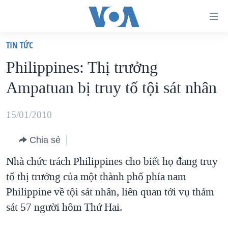
Đường
dẫn
TIN TỨC
truy
TRANG CHỦ
Philippines: Thị trưởng
cập
VIỆT NAM
Ampatuan bị truy tố tội sát nhân
Tới
HOA KỲ
nội
BIỂN ĐÔNG
15/01/2010
dung
THẾ GIỚI
chính
Chia sẻ
BLOG
Tới
Nhà chức trách Philippines cho biết họ đang truy
điều
DIỄN ĐÀN
tố thị trưởng của một thành phố phía nam
hướng
MỤC
Philippine về tội sát nhân, liên quan tới vụ thảm
chính
CHUYÊN ĐỀ
TỰ DO BÁO CHÍ
sát 57 người hôm Thứ Hai.
Đi
HỌC TIẾNG ANH
VẠCH TRẦN TIN GIẢ
CHIẾN TRANH THƯƠNG MẠI CỦA MỸ: QUÁ KHỨ VÀ HIỆN
tới