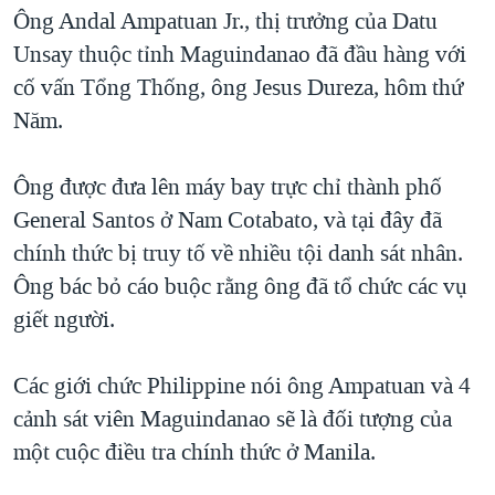
TẠI
Ông Andal Ampatuan Jr., thị trưởng của Datu
VIDEO
"Tìm"
NGƯỜI VIỆT HẢI NGOẠI
HÀNH TRÌNH BẦU CỬ 2024
Unsay thuộc tỉnh Maguindanao đã đầu hàng với
NGHE
ĐỜI SỐNG
cố vấn Tổng Thống, ông Jesus Dureza, hôm thứ
MỘT NĂM CHIẾN TRANH TẠI DẢI GAZA
KINH TẾ
Năm.
MẠNG XÃ HỘI
GIẢI MÃ VÀNH ĐAI & CON ĐƯỜNG
KHOA HỌC
NGÀY TỊ NẠN THẾ GIỚI
Ông được đưa lên máy bay trực chỉ thành phố
SỨC KHOẺ
TRỊNH VĨNH BÌNH - NGƯỜI HẠ 'BÊN THẮNG CUỘC'
General Santos ở Nam Cotabato, và tại đây đã
Ngôn ngữ khác
VĂN HOÁ
GROUND ZERO – XƯA VÀ NAY
chính thức bị truy tố về nhiều tội danh sát nhân.
THỂ THAO
Ông bác bỏ cáo buộc rằng ông đã tổ chức các vụ
CHI PHÍ CHIẾN TRANH AFGHANISTAN
GIÁO DỤC
giết người.
CÁC GIÁ TRỊ CỘNG HÒA Ở VIỆT NAM
THƯỢNG ĐỈNH TRUMP-KIM TẠI VIỆT NAM
Các giới chức Philippine nói ông Ampatuan và 4
TRỊNH VĨNH BÌNH VS. CHÍNH PHỦ VIỆT NAM
cảnh sát viên Maguindanao sẽ là đối tượng của
NGƯ DÂN VIỆT VÀ LÀN SÓNG TRỘM HẢI SÂM
một cuộc điều tra chính thức ở Manila.
BÊN KIA QUỐC LỘ: TIẾNG VỌNG TỪ NÔNG THÔN MỸ