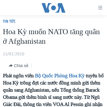
Đường
dẫn
TIN TỨC
truy
TRANG CHỦ
Hoa Kỳ muốn NATO tăng quân
cập
VIỆT NAM
ở Afghanistan
Tới
HOA KỲ
nội
BIỂN ĐÔNG
15/01/2010
dung
THẾ GIỚI
chính
Chia sẻ
BLOG
Tới
Phát ngôn viên
Bộ Quốc Phòng Hoa Kỳ
tuyên bố
điều
DIỄN ĐÀN
Hoa Kỳ trông đợi các nước đồng minh gửi thêm
hướng
MỤC
quân sang Afghanistan, nếu Tổng thống Barack
chính
CHUYÊN ĐỀ
TỰ DO BÁO CHÍ
Obama gửi thêm binh sĩ sang nước này. Từ Ngũ
Đi
HỌC TIẾNG ANH
Giác Đài, thông tín viên VOA Al Pessin ghi nhận
VẠCH TRẦN TIN GIẢ
CHIẾN TRANH THƯƠNG MẠI CỦA MỸ: QUÁ KHỨ VÀ HIỆN
tới