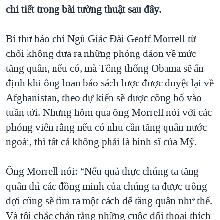
TẠI
chi tiết trong bài tường thuật sau đây.
VIDEO
"Tìm"
NGƯỜI VIỆT HẢI NGOẠI
HÀNH TRÌNH BẦU CỬ 2024
NGHE
ĐỜI SỐNG
Bí thư báo chí Ngũ Giác Đài Geoff Morrell từ
MỘT NĂM CHIẾN TRANH TẠI DẢI GAZA
KINH TẾ
chối không đưa ra những phỏng đáon về mức
MẠNG XÃ HỘI
GIẢI MÃ VÀNH ĐAI & CON ĐƯỜNG
KHOA HỌC
tăng quân, nếu có, mà Tổng thống Obama sẽ ấn
NGÀY TỊ NẠN THẾ GIỚI
định khi ông loan báo sách lược được duyệt lại về
SỨC KHOẺ
TRỊNH VĨNH BÌNH - NGƯỜI HẠ 'BÊN THẮNG CUỘC'
Afghanistan, theo dự kiến sẽ được công bố vào
Ngôn ngữ khác
VĂN HOÁ
GROUND ZERO – XƯA VÀ NAY
tuần tới. Nhưng hôm qua ông Morrell nói với các
THỂ THAO
phóng viên rằng nếu có nhu cần tăng quân nước
CHI PHÍ CHIẾN TRANH AFGHANISTAN
GIÁO DỤC
ngoài, thì tất cả không phải là binh sĩ của Mỹ.
CÁC GIÁ TRỊ CỘNG HÒA Ở VIỆT NAM
THƯỢNG ĐỈNH TRUMP-KIM TẠI VIỆT NAM
Ông Morrell nói: “Nếu quả thực chúng ta tăng
TRỊNH VĨNH BÌNH VS. CHÍNH PHỦ VIỆT NAM
quân thì các đồng minh của chúng ta được trông
NGƯ DÂN VIỆT VÀ LÀN SÓNG TRỘM HẢI SÂM
đợi cũng sẽ tìm ra một cách để tăng quân như thế.
Và tôi chắc chắn rằng những cuộc đối thoại thích
BÊN KIA QUỐC LỘ: TIẾNG VỌNG TỪ NÔNG THÔN MỸ