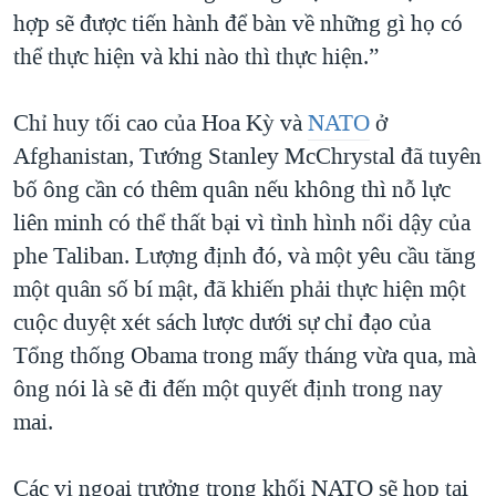
hợp sẽ được tiến hành để bàn về những gì họ có
QUAN HỆ VIỆT MỸ
thể thực hiện và khi nào thì thực hiện.”
Chỉ huy tối cao của Hoa Kỳ và
NATO
ở
Afghanistan, Tướng Stanley McChrystal đã tuyên
bố ông cần có thêm quân nếu không thì nỗ lực
liên minh có thể thất bại vì tình hình nổi dậy của
phe Taliban. Lượng định đó, và một yêu cầu tăng
một quân số bí mật, đã khiến phải thực hiện một
cuộc duyệt xét sách lược dưới sự chỉ đạo của
Tổng thống Obama trong mấy tháng vừa qua, mà
ông nói là sẽ đi đến một quyết định trong nay
mai.
Các vị ngoại trưởng trong khối NATO sẽ họp tại