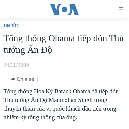
Đường
dẫn
TIN TỨC
truy
TRANG CHỦ
Tổng thống Obama tiếp đón Thủ
cập
VIỆT NAM
tướng Ấn Độ
Tới
HOA KỲ
nội
BIỂN ĐÔNG
24/11/2009
dung
THẾ GIỚI
chính
Chia sẻ
BLOG
Tới
Tổng thống Hoa Kỳ Barack Obama đã tiếp đón
điều
DIỄN ĐÀN
Thủ tướng Ấn Độ Manmohan Singh trong
hướng
MỤC
chuyến thăm của vị quốc khách đầu tiên trong
chính
CHUYÊN ĐỀ
TỰ DO BÁO CHÍ
nhiệm kỳ tổng thống của ông.
Đi
HỌC TIẾNG ANH
VẠCH TRẦN TIN GIẢ
CHIẾN TRANH THƯƠNG MẠI CỦA MỸ: QUÁ KHỨ VÀ HIỆN
tới