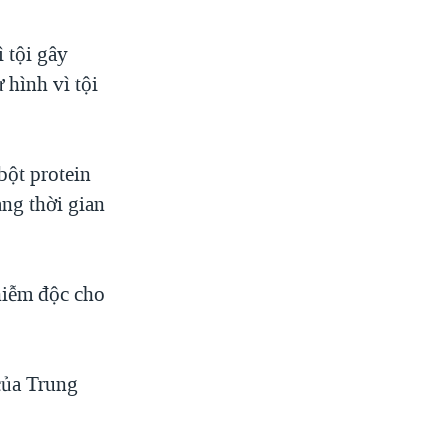
 tội gây
 hình vì tội
bột protein
ng thời gian
hiễm độc cho
của Trung