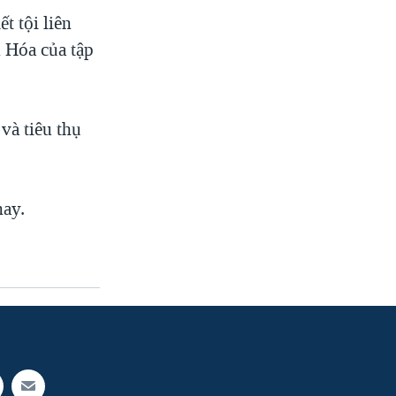
t tội liên
 Hóa của tập
và tiêu thụ
nay.