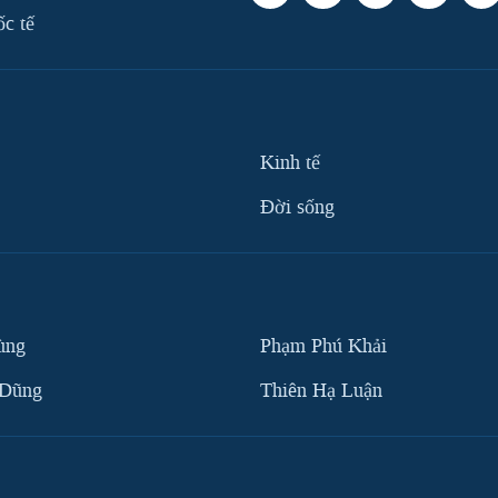
ốc tế
Kinh tế
Ðời sống
ùng
Phạm Phú Khải
 Dũng
Thiên Hạ Luận