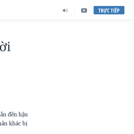
TRỰC TIẾP
ời
dẫn đến hậu
hân khác bị