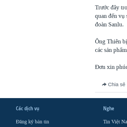
VIỆT NAM
Trước đây tro
quan đến vụ 
NGƯ DÂN VIỆT VÀ LÀN SÓNG
TRỘM HẢI SÂM
đoàn Sanlu.
BÊN KIA QUỐC LỘ: TIẾNG VỌNG
TỪ NÔNG THÔN MỸ
Ông Thiên bị 
QUAN HỆ VIỆT MỸ
các sản phẩm
Đơn xin phúc
Chia sẻ
Các dịch vụ
Nghe
Ðăng ký bản tin
Tin Việt N