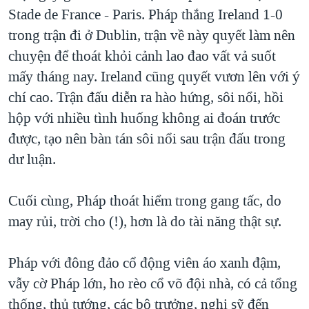
Stade de France - Paris. Pháp thắng Ireland 1-0
QUAN HỆ VIỆT MỸ
trong trận đi ở Dublin, trận về này quyết làm nên
chuyện để thoát khỏi cảnh lao đao vất vả suốt
mấy tháng nay. Ireland cũng quyết vươn lên với ý
chí cao. Trận đấu diễn ra hào hứng, sôi nổi, hồi
hộp với nhiều tình huống không ai đoán trước
được, tạo nên bàn tán sôi nổi sau trận đấu trong
dư luận.
Cuối cùng, Pháp thoát hiểm trong gang tấc, do
may rủi, trời cho (!), hơn là do tài năng thật sự.
Pháp với đông đảo cổ động viên áo xanh đậm,
vẫy cờ Pháp lớn, ho rèo cổ võ đội nhà, có cả tổng
thống, thủ tướng, các bộ trưởng, nghị sỹ đến