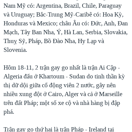
TẠI
Nam Mỹ có: Argentina, Brazil, Chile, Paraguay
VIDEO
"Tìm"
NGƯỜI VIỆT HẢI NGOẠI
HÀNH TRÌNH BẦU CỬ 2024
và Uruguay; Bắc-Trung Mỹ-Caribê có: Hoa Kỳ,
NGHE
ĐỜI SỐNG
Honduras và Mexico; châu Âu có: Đức, Anh, Đan
MỘT NĂM CHIẾN TRANH TẠI DẢI GAZA
KINH TẾ
Mạch, Tây Ban Nha, Ý, Hà Lan, Serbia, Slovakia,
MẠNG XÃ HỘI
GIẢI MÃ VÀNH ĐAI & CON ĐƯỜNG
KHOA HỌC
Thuỵ Sỹ, Pháp, Bồ Đào Nha, Hy Lạp và
NGÀY TỊ NẠN THẾ GIỚI
Slovenia.
SỨC KHOẺ
TRỊNH VĨNH BÌNH - NGƯỜI HẠ 'BÊN THẮNG CUỘC'
Ngôn ngữ khác
VĂN HOÁ
GROUND ZERO – XƯA VÀ NAY
Hôm 18-11, 2 trận gay go nhất là trận Ai Cập -
THỂ THAO
Algeria đấu ở Khartoum - Sudan do tinh thần kỳ
CHI PHÍ CHIẾN TRANH AFGHANISTAN
GIÁO DỤC
thị dữ dội giữa cổ động viên 2 nước, gây nên
CÁC GIÁ TRỊ CỘNG HÒA Ở VIỆT NAM
nhiều xung đột ở Cairo, Alger và cả ở Marseille
THƯỢNG ĐỈNH TRUMP-KIM TẠI VIỆT NAM
trên đất Pháp; một số xe cộ và nhà hàng bị đập
TRỊNH VĨNH BÌNH VS. CHÍNH PHỦ VIỆT NAM
phá.
NGƯ DÂN VIỆT VÀ LÀN SÓNG TRỘM HẢI SÂM
Trận gay go thứ hai là trận Pháp - Ireland tại
BÊN KIA QUỐC LỘ: TIẾNG VỌNG TỪ NÔNG THÔN MỸ