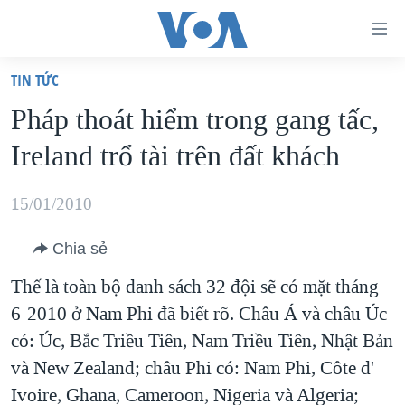
Đường
dẫn
TIN TỨC
truy
TRANG CHỦ
Pháp thoát hiểm trong gang tấc,
cập
VIỆT NAM
Ireland trổ tài trên đất khách
Tới
HOA KỲ
nội
BIỂN ĐÔNG
15/01/2010
dung
THẾ GIỚI
chính
Chia sẻ
BLOG
Tới
Thế là toàn bộ danh sách 32 đội sẽ có mặt tháng
điều
DIỄN ĐÀN
6-2010 ở Nam Phi đã biết rõ. Châu Á và châu Úc
hướng
MỤC
có: Úc, Bắc Triều Tiên, Nam Triều Tiên, Nhật Bản
chính
CHUYÊN ĐỀ
TỰ DO BÁO CHÍ
và New Zealand; châu Phi có: Nam Phi, Côte d'
Đi
HỌC TIẾNG ANH
Ivoire, Ghana, Cameroon, Nigeria và Algeria;
VẠCH TRẦN TIN GIẢ
CHIẾN TRANH THƯƠNG MẠI CỦA MỸ: QUÁ KHỨ VÀ HIỆN
tới