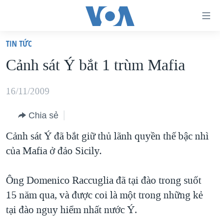
Đường
dẫn
TIN TỨC
truy
TRANG CHỦ
Cảnh sát Ý bắt 1 trùm Mafia
cập
VIỆT NAM
Tới
HOA KỲ
16/11/2009
nội
BIỂN ĐÔNG
dung
Chia sẻ
THẾ GIỚI
chính
Cảnh sát Ý đã bắt giữ thủ lãnh quyền thế bậc nhì
BLOG
Tới
của Mafia ở đảo Sicily.
điều
DIỄN ĐÀN
hướng
MỤC
Ông Domenico Raccuglia đã tại đào trong suốt
chính
15 năm qua, và được coi là một trong những kẻ
CHUYÊN ĐỀ
TỰ DO BÁO CHÍ
Đi
tại đào nguy hiểm nhất nước Ý.
HỌC TIẾNG ANH
VẠCH TRẦN TIN GIẢ
CHIẾN TRANH THƯƠNG MẠI CỦA MỸ: QUÁ KHỨ VÀ HIỆN
tới