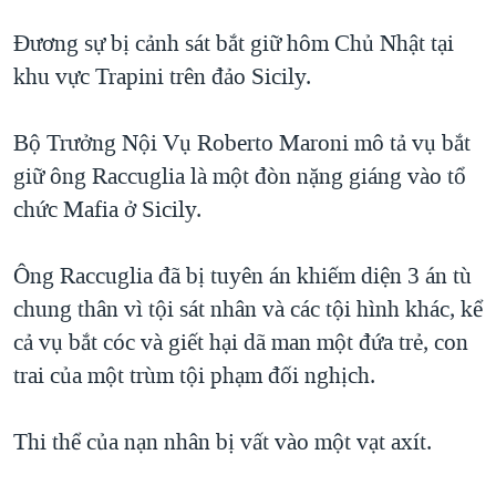
TẠI
VIDEO
"Tìm"
NGƯỜI VIỆT HẢI NGOẠI
Đương sự bị cảnh sát bắt giữ hôm Chủ Nhật tại
HÀNH TRÌNH BẦU CỬ 2024
NGHE
ĐỜI SỐNG
khu vực Trapini trên đảo Sicily.
MỘT NĂM CHIẾN TRANH TẠI DẢI GAZA
KINH TẾ
MẠNG XÃ HỘI
GIẢI MÃ VÀNH ĐAI & CON ĐƯỜNG
Bộ Trưởng Nội Vụ Roberto Maroni mô tả vụ bắt
KHOA HỌC
NGÀY TỊ NẠN THẾ GIỚI
giữ ông Raccuglia là một đòn nặng giáng vào tổ
SỨC KHOẺ
chức Mafia ở Sicily.
TRỊNH VĨNH BÌNH - NGƯỜI HẠ 'BÊN THẮNG CUỘC'
Ngôn ngữ khác
VĂN HOÁ
GROUND ZERO – XƯA VÀ NAY
THỂ THAO
Ông Raccuglia đã bị tuyên án khiếm diện 3 án tù
CHI PHÍ CHIẾN TRANH AFGHANISTAN
chung thân vì tội sát nhân và các tội hình khác, kể
GIÁO DỤC
CÁC GIÁ TRỊ CỘNG HÒA Ở VIỆT NAM
cả vụ bắt cóc và giết hại dã man một đứa trẻ, con
THƯỢNG ĐỈNH TRUMP-KIM TẠI VIỆT NAM
trai của một trùm tội phạm đối nghịch.
TRỊNH VĨNH BÌNH VS. CHÍNH PHỦ VIỆT NAM
Thi thể của nạn nhân bị vất vào một vạt axít.
NGƯ DÂN VIỆT VÀ LÀN SÓNG TRỘM HẢI SÂM
BÊN KIA QUỐC LỘ: TIẾNG VỌNG TỪ NÔNG THÔN MỸ