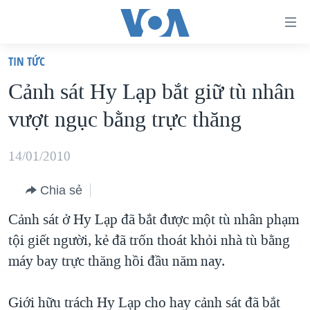
Đường
dẫn
TIN TỨC
truy
TRANG CHỦ
Cảnh sát Hy Lạp bắt giữ tù nhân
cập
VIỆT NAM
vượt ngục bằng trực thăng
Tới
HOA KỲ
nội
BIỂN ĐÔNG
14/01/2010
dung
THẾ GIỚI
chính
Chia sẻ
BLOG
Tới
Cảnh sát ở Hy Lạp đã bắt được một tù nhân phạm
điều
DIỄN ĐÀN
tội giết người, kẻ đã trốn thoát khỏi nhà tù bằng
hướng
MỤC
máy bay trực thăng hồi đầu năm nay.
chính
CHUYÊN ĐỀ
TỰ DO BÁO CHÍ
Đi
HỌC TIẾNG ANH
Giới hữu trách Hy Lạp cho hay cảnh sát đã bắt
VẠCH TRẦN TIN GIẢ
CHIẾN TRANH THƯƠNG MẠI CỦA MỸ: QUÁ KHỨ VÀ HIỆN
tới