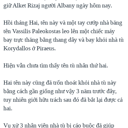
TẠI
giữ Alket Rizaj người Albany ngày hôm nay.
VIDEO
"Tìm"
NGƯỜI VIỆT HẢI NGOẠI
HÀNH TRÌNH BẦU CỬ 2024
NGHE
ĐỜI SỐNG
Hồi tháng Hai, tên này và một tay cướp nhà băng
MỘT NĂM CHIẾN TRANH TẠI DẢI GAZA
KINH TẾ
tên Vassilis Paleokostas leo lên một chiếc máy
MẠNG XÃ HỘI
GIẢI MÃ VÀNH ĐAI & CON ĐƯỜNG
KHOA HỌC
bay trực thăng bằng thang dây và bay khỏi nhà tù
NGÀY TỊ NẠN THẾ GIỚI
Korydallos ở Piraeus.
SỨC KHOẺ
TRỊNH VĨNH BÌNH - NGƯỜI HẠ 'BÊN THẮNG CUỘC'
Ngôn ngữ khác
VĂN HOÁ
GROUND ZERO – XƯA VÀ NAY
Hiện vẫn chưa tìm thấy tên tù nhân thứ hai.
THỂ THAO
CHI PHÍ CHIẾN TRANH AFGHANISTAN
GIÁO DỤC
Hai tên này cũng đã trốn thoát khỏi nhà tù này
CÁC GIÁ TRỊ CỘNG HÒA Ở VIỆT NAM
bằng cách gần giống như vậy 3 năm trước đây,
THƯỢNG ĐỈNH TRUMP-KIM TẠI VIỆT NAM
tuy nhiên giới hữu trách sau đó đã bắt lại được cả
TRỊNH VĨNH BÌNH VS. CHÍNH PHỦ VIỆT NAM
hai.
NGƯ DÂN VIỆT VÀ LÀN SÓNG TRỘM HẢI SÂM
Vụ xử 3 nhân viên nhà tù bị cáo buộc đã giúp
BÊN KIA QUỐC LỘ: TIẾNG VỌNG TỪ NÔNG THÔN MỸ