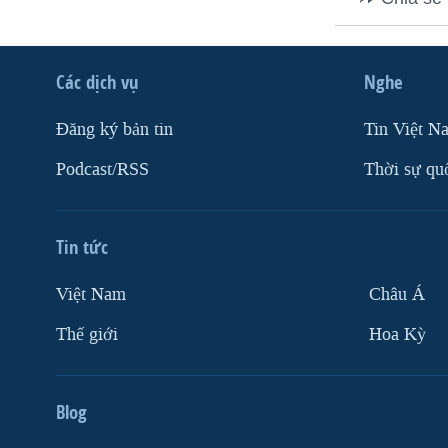
VIỆT NAM
NGƯ DÂN VIỆT VÀ LÀN SÓNG
TRỘM HẢI SÂM
Các dịch vụ
Nghe
BÊN KIA QUỐC LỘ: TIẾNG VỌNG
Ðăng ký bản tin
Tin Việt N
TỪ NÔNG THÔN MỸ
Podcast/RSS
Thời sự qu
QUAN HỆ VIỆT MỸ
Tin tức
Việt Nam
Châu Á
Thế giới
Hoa Kỳ
Blog