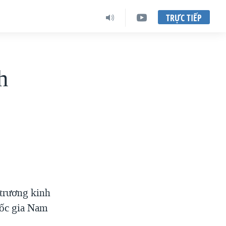
TRỰC TIẾP
h
 trương kinh
quốc gia Nam