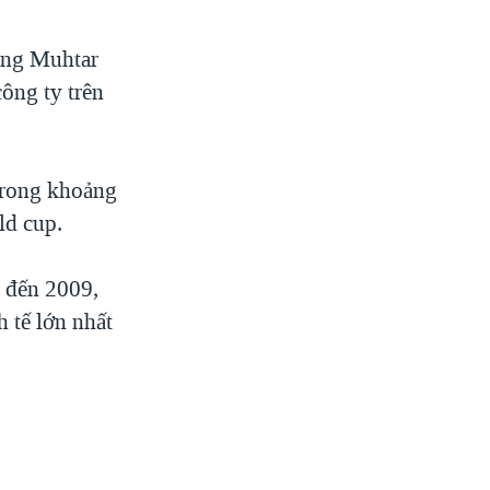
ông Muhtar
công ty trên
 trong khoảng
ld cup.
5 đến 2009,
h tế lớn nhất