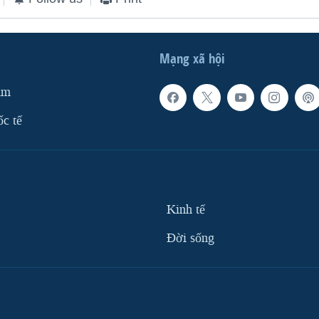
Mạng xã hội
am
ốc tế
Kinh tế
Ðời sống