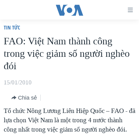
Đường
dẫn
TIN TỨC
truy
TRANG CHỦ
FAO: Việt Nam thành công
cập
VIỆT NAM
trong việc giảm số người nghèo
Tới
HOA KỲ
nội
đói
BIỂN ĐÔNG
dung
THẾ GIỚI
chính
15/01/2010
BLOG
Tới
Chia sẻ
điều
DIỄN ĐÀN
hướng
Tổ chức Nông Lương Liên Hiệp Quốc – FAO - đã
MỤC
chính
lựa chọn Việt Nam là một trong 4 nước thành
CHUYÊN ĐỀ
TỰ DO BÁO CHÍ
Đi
công nhất trong việc giảm số người nghèo đói.
HỌC TIẾNG ANH
VẠCH TRẦN TIN GIẢ
CHIẾN TRANH THƯƠNG MẠI CỦA MỸ: QUÁ KHỨ VÀ HIỆN
tới