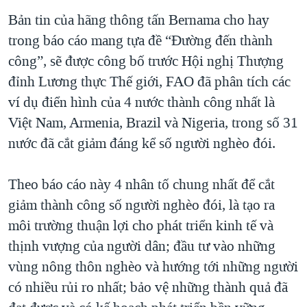
TẠI
VIDEO
"Tìm"
NGƯỜI VIỆT HẢI NGOẠI
Bản tin của hãng thông tấn Bernama cho hay
HÀNH TRÌNH BẦU CỬ 2024
NGHE
trong báo cáo mang tựa đề “Đường đến thành
ĐỜI SỐNG
MỘT NĂM CHIẾN TRANH TẠI DẢI GAZA
công”, sẽ được công bố trước Hội nghị Thượng
KINH TẾ
MẠNG XÃ HỘI
đỉnh Lương thực Thế giới, FAO đã phân tích các
GIẢI MÃ VÀNH ĐAI & CON ĐƯỜNG
KHOA HỌC
ví dụ điển hình của 4 nước thành công nhất là
NGÀY TỊ NẠN THẾ GIỚI
SỨC KHOẺ
Việt Nam, Armenia, Brazil và Nigeria, trong số 31
TRỊNH VĨNH BÌNH - NGƯỜI HẠ 'BÊN THẮNG CUỘC'
Ngôn ngữ khác
VĂN HOÁ
nước đã cắt giảm đáng kể số người nghèo đói.
GROUND ZERO – XƯA VÀ NAY
THỂ THAO
CHI PHÍ CHIẾN TRANH AFGHANISTAN
Theo báo cáo này 4 nhân tố chung nhất để cắt
GIÁO DỤC
giảm thành công số người nghèo đói, là tạo ra
CÁC GIÁ TRỊ CỘNG HÒA Ở VIỆT NAM
môi trường thuận lợi cho phát triển kinh tế và
THƯỢNG ĐỈNH TRUMP-KIM TẠI VIỆT NAM
thịnh vượng của người dân; đầu tư vào những
TRỊNH VĨNH BÌNH VS. CHÍNH PHỦ VIỆT NAM
vùng nông thôn nghèo và hướng tới những người
NGƯ DÂN VIỆT VÀ LÀN SÓNG TRỘM HẢI SÂM
có nhiều rủi ro nhất; bảo vệ những thành quả đã
BÊN KIA QUỐC LỘ: TIẾNG VỌNG TỪ NÔNG THÔN MỸ