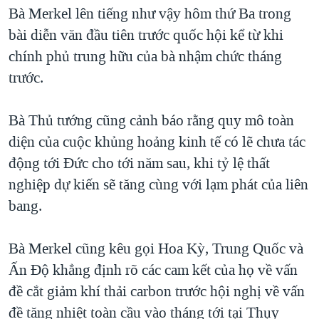
TẠI
Bà Merkel lên tiếng như vậy hôm thứ Ba trong
VIDEO
"Tìm"
NGƯỜI VIỆT HẢI NGOẠI
HÀNH TRÌNH BẦU CỬ 2024
bài diễn văn đầu tiên trước quốc hội kể từ khi
NGHE
ĐỜI SỐNG
chính phủ trung hữu của bà nhậm chức tháng
MỘT NĂM CHIẾN TRANH TẠI DẢI GAZA
KINH TẾ
trước.
MẠNG XÃ HỘI
GIẢI MÃ VÀNH ĐAI & CON ĐƯỜNG
KHOA HỌC
NGÀY TỊ NẠN THẾ GIỚI
Bà Thủ tướng cũng cảnh báo rằng quy mô toàn
SỨC KHOẺ
TRỊNH VĨNH BÌNH - NGƯỜI HẠ 'BÊN THẮNG CUỘC'
diện của cuộc khủng hoảng kinh tế có lẽ chưa tác
Ngôn ngữ khác
VĂN HOÁ
GROUND ZERO – XƯA VÀ NAY
động tới Đức cho tới năm sau, khi tỷ lệ thất
THỂ THAO
nghiệp dự kiến sẽ tăng cùng với lạm phát của liên
CHI PHÍ CHIẾN TRANH AFGHANISTAN
GIÁO DỤC
bang.
CÁC GIÁ TRỊ CỘNG HÒA Ở VIỆT NAM
THƯỢNG ĐỈNH TRUMP-KIM TẠI VIỆT NAM
Bà Merkel cũng kêu gọi Hoa Kỳ, Trung Quốc và
TRỊNH VĨNH BÌNH VS. CHÍNH PHỦ VIỆT NAM
Ấn Độ khẳng định rõ các cam kết của họ về vấn
NGƯ DÂN VIỆT VÀ LÀN SÓNG TRỘM HẢI SÂM
đề cắt giảm khí thải carbon trước hội nghị về vấn
đề tăng nhiệt toàn cầu vào tháng tới tại Thụy
BÊN KIA QUỐC LỘ: TIẾNG VỌNG TỪ NÔNG THÔN MỸ