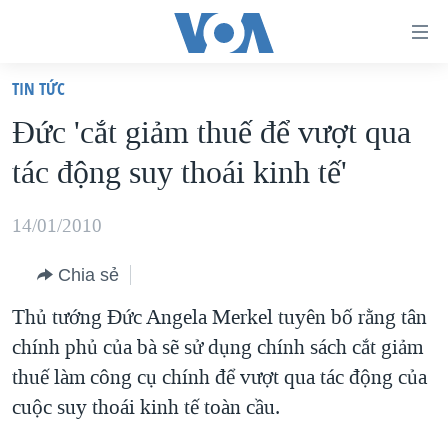
Đường
dẫn
TIN TỨC
truy
TRANG CHỦ
Đức 'cắt giảm thuế để vượt qua
cập
VIỆT NAM
tác động suy thoái kinh tế'
Tới
HOA KỲ
nội
BIỂN ĐÔNG
14/01/2010
dung
THẾ GIỚI
chính
Chia sẻ
BLOG
Tới
Thủ tướng Đức Angela Merkel tuyên bố rằng tân
điều
DIỄN ĐÀN
chính phủ của bà sẽ sử dụng chính sách cắt giảm
hướng
MỤC
thuế làm công cụ chính để vượt qua tác động của
chính
CHUYÊN ĐỀ
TỰ DO BÁO CHÍ
cuộc suy thoái kinh tế toàn cầu.
Đi
HỌC TIẾNG ANH
VẠCH TRẦN TIN GIẢ
CHIẾN TRANH THƯƠNG MẠI CỦA MỸ: QUÁ KHỨ VÀ HIỆN
tới