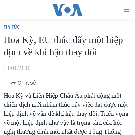
Đường
dẫn
TIN TỨC
truy
TRANG CHỦ
Hoa Kỳ, EU thúc đẩy một hiệp
cập
VIỆT NAM
định về khí hậu thay đổi
Tới
HOA KỲ
nội
BIỂN ĐÔNG
14/01/2010
dung
THẾ GIỚI
chính
Chia sẻ
BLOG
Tới
Hoa Kỳ và Liên Hiệp Châu Âu phát động một
điều
DIỄN ĐÀN
chiến dịch mới nhằm thúc đẩy việc đạt được một
hướng
MỤC
hiệp định về vấn đề khí hậu thay đổi. Triển vọng
chính
CHUYÊN ĐỀ
TỰ DO BÁO CHÍ
về một hiệp định như vậy là trọng tâm của hội
Đi
HỌC TIẾNG ANH
nghị thượng đỉnh mới nhất được Tổng Thống
VẠCH TRẦN TIN GIẢ
CHIẾN TRANH THƯƠNG MẠI CỦA MỸ: QUÁ KHỨ VÀ HIỆN
tới