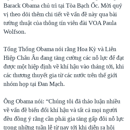
TẠI
Barack Obama chủ trì tại Tòa Bạch Ốc. Mời quý
VIDEO
"Tìm"
NGƯỜI VIỆT HẢI NGOẠI
HÀNH TRÌNH BẦU CỬ 2024
vị theo dõi thêm chi tiết về vấn đề này qua bài
NGHE
ĐỜI SỐNG
tường thuật của thông tín viên đài VOA Paula
MỘT NĂM CHIẾN TRANH TẠI DẢI GAZA
KINH TẾ
Wolfson.
MẠNG XÃ HỘI
GIẢI MÃ VÀNH ĐAI & CON ĐƯỜNG
KHOA HỌC
NGÀY TỊ NẠN THẾ GIỚI
Tổng Thống Obama nói rằng Hoa Kỳ và Liên
SỨC KHOẺ
TRỊNH VĨNH BÌNH - NGƯỜI HẠ 'BÊN THẮNG CUỘC'
Hiệp Châu Âu đang tăng cường các nỗ lực để đạt
Ngôn ngữ khác
VĂN HOÁ
GROUND ZERO – XƯA VÀ NAY
được một hiệp định về khí hậu vào tháng tới, khi
THỂ THAO
các thương thuyết gia từ các nước trên thế giới
CHI PHÍ CHIẾN TRANH AFGHANISTAN
GIÁO DỤC
nhóm họp tại Đan Mạch.
CÁC GIÁ TRỊ CỘNG HÒA Ở VIỆT NAM
THƯỢNG ĐỈNH TRUMP-KIM TẠI VIỆT NAM
Ông Obama nói: “Chúng tôi đã thảo luận nhiều
TRỊNH VĨNH BÌNH VS. CHÍNH PHỦ VIỆT NAM
về vấn đề biến đổi khí hậu và tất cả mọi người
NGƯ DÂN VIỆT VÀ LÀN SÓNG TRỘM HẢI SÂM
đều đồng ý rằng cần phải gia tăng gấp đôi nỗ lực
trong những tuần lễ từ nay tới khi diễn ra hội
BÊN KIA QUỐC LỘ: TIẾNG VỌNG TỪ NÔNG THÔN MỸ