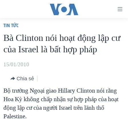
Đường
dẫn
TIN TỨC
truy
TRANG CHỦ
Bà Clinton nói hoạt động lập cư
cập
VIỆT NAM
của Israel là bất hợp pháp
Tới
HOA KỲ
nội
BIỂN ĐÔNG
15/01/2010
dung
THẾ GIỚI
chính
Chia sẻ
BLOG
Tới
Bộ trưởng Ngoại giao Hillary Clinton nói rằng
điều
DIỄN ĐÀN
Hoa Kỳ không chấp nhận sự hợp pháp của hoạt
hướng
MỤC
động lập cư của người Israel trên lãnh thổ
chính
CHUYÊN ĐỀ
TỰ DO BÁO CHÍ
Palestine.
Đi
HỌC TIẾNG ANH
VẠCH TRẦN TIN GIẢ
CHIẾN TRANH THƯƠNG MẠI CỦA MỸ: QUÁ KHỨ VÀ HIỆN
tới