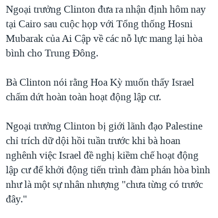
TẠI
Ngoại trưởng Clinton đưa ra nhận định hôm nay
VIDEO
"Tìm"
NGƯỜI VIỆT HẢI NGOẠI
HÀNH TRÌNH BẦU CỬ 2024
tại Cairo sau cuộc họp với Tổng thống Hosni
NGHE
ĐỜI SỐNG
Mubarak của Ai Cập về các nỗ lực mang lại hòa
MỘT NĂM CHIẾN TRANH TẠI DẢI GAZA
KINH TẾ
bình cho Trung Đông.
MẠNG XÃ HỘI
GIẢI MÃ VÀNH ĐAI & CON ĐƯỜNG
KHOA HỌC
NGÀY TỊ NẠN THẾ GIỚI
Bà Clinton nói rằng Hoa Kỳ muốn thấy Israel
SỨC KHOẺ
TRỊNH VĨNH BÌNH - NGƯỜI HẠ 'BÊN THẮNG CUỘC'
chấm dứt hoàn toàn hoạt động lập cư.
Ngôn ngữ khác
VĂN HOÁ
GROUND ZERO – XƯA VÀ NAY
THỂ THAO
Ngoại trưởng Clinton bị giới lãnh đạo Palestine
CHI PHÍ CHIẾN TRANH AFGHANISTAN
GIÁO DỤC
chỉ trích dữ dội hồi tuần trước khi bà hoan
CÁC GIÁ TRỊ CỘNG HÒA Ở VIỆT NAM
nghênh việc Israel đề nghị kiềm chế hoạt động
THƯỢNG ĐỈNH TRUMP-KIM TẠI VIỆT NAM
lập cư để khởi động tiến trình đàm phán hòa bình
TRỊNH VĨNH BÌNH VS. CHÍNH PHỦ VIỆT NAM
như là một sự nhân nhượng "chưa từng có trước
NGƯ DÂN VIỆT VÀ LÀN SÓNG TRỘM HẢI SÂM
đây."
BÊN KIA QUỐC LỘ: TIẾNG VỌNG TỪ NÔNG THÔN MỸ