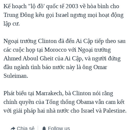
Kế hoạch "lộ đồ' quốc tế 2003 về hòa bình cho
QUAN HỆ VIỆT MỸ
Trung Đông kêu gọi Israel ngưng mọi hoạt động
lập cư.
Ngoại trưởng Clinton đã đến Ai Cập tiếp theo sau
các cuộc họp tại Morocco với Ngoại trưởng
Ahmed Aboul Gheit của Ai Cập, và người đứng
đầu ngành tình báo nước này là ông Omar
Suleiman.
Phát biểu tại Marrakech, bà Clinton nói rằng
chính quyền của Tổng thống Obama vẫn cam kết
với giải pháp hai nhà nước cho Israel và Palestine.
Chia sẻ
Follow us