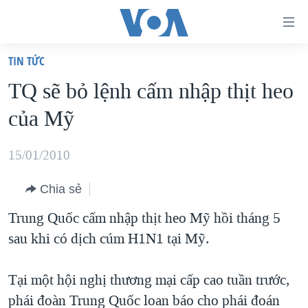
Đường
dẫn
TIN TỨC
truy
TRANG CHỦ
TQ sẽ bỏ lệnh cấm nhập thịt heo
cập
VIỆT NAM
của Mỹ
Tới
HOA KỲ
nội
BIỂN ĐÔNG
15/01/2010
dung
THẾ GIỚI
chính
Chia sẻ
BLOG
Tới
Trung Quốc cấm nhập thịt heo Mỹ hồi tháng 5
điều
DIỄN ĐÀN
sau khi có dịch cúm H1N1 tại Mỹ.
hướng
MỤC
chính
CHUYÊN ĐỀ
TỰ DO BÁO CHÍ
Tại một hội nghị thương mại cấp cao tuần trước,
Đi
HỌC TIẾNG ANH
phái đoàn Trung Quốc loan báo cho phái đoán
VẠCH TRẦN TIN GIẢ
CHIẾN TRANH THƯƠNG MẠI CỦA MỸ: QUÁ KHỨ VÀ HIỆN
tới