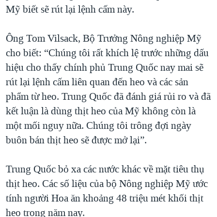
TẠI
Mỹ biết sẽ rút lại lệnh cấm này.
VIDEO
"Tìm"
NGƯỜI VIỆT HẢI NGOẠI
HÀNH TRÌNH BẦU CỬ 2024
NGHE
ĐỜI SỐNG
Ông Tom Vilsack, Bộ Trưởng Nông nghiệp Mỹ
MỘT NĂM CHIẾN TRANH TẠI DẢI GAZA
KINH TẾ
cho biết: “Chúng tôi rất khích lệ trước những dấu
MẠNG XÃ HỘI
GIẢI MÃ VÀNH ĐAI & CON ĐƯỜNG
KHOA HỌC
hiệu cho thấy chính phủ Trung Quốc nay mai sẽ
NGÀY TỊ NẠN THẾ GIỚI
rút lại lệnh cấm liên quan đến heo và các sản
SỨC KHOẺ
TRỊNH VĨNH BÌNH - NGƯỜI HẠ 'BÊN THẮNG CUỘC'
phẩm từ heo. Trung Quốc đã đánh giá rủi ro và đã
Ngôn ngữ khác
VĂN HOÁ
GROUND ZERO – XƯA VÀ NAY
kết luận là dùng thịt heo của Mỹ không còn là
THỂ THAO
một mối nguy nữa. Chúng tôi trông đợi ngày
CHI PHÍ CHIẾN TRANH AFGHANISTAN
GIÁO DỤC
buôn bán thịt heo sẽ được mở lại”.
CÁC GIÁ TRỊ CỘNG HÒA Ở VIỆT NAM
THƯỢNG ĐỈNH TRUMP-KIM TẠI VIỆT NAM
Trung Quốc bỏ xa các nước khác về mặt tiêu thụ
TRỊNH VĨNH BÌNH VS. CHÍNH PHỦ VIỆT NAM
thịt heo. Các số liệu của bộ Nông nghiệp Mỹ ước
NGƯ DÂN VIỆT VÀ LÀN SÓNG TRỘM HẢI SÂM
tính người Hoa ăn khoảng 48 triệu mét khối thịt
heo trong năm nay.
BÊN KIA QUỐC LỘ: TIẾNG VỌNG TỪ NÔNG THÔN MỸ