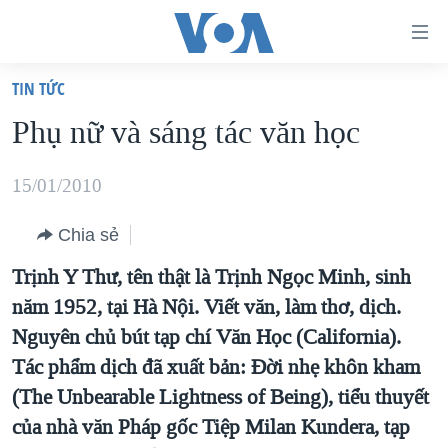
Đường
dẫn
TIN TỨC
truy
TRANG CHỦ
Phụ nữ và sáng tác văn học
cập
VIỆT NAM
Tới
HOA KỲ
15/01/2010
nội
BIỂN ĐÔNG
dung
Chia sẻ
THẾ GIỚI
chính
Trịnh Y Thư, tên thật là Trịnh Ngọc Minh, sinh
BLOG
Tới
năm 1952, tại Hà Nội. Viết văn, làm thơ, dịch.
điều
DIỄN ĐÀN
Nguyên chủ bút tạp chí Văn Học (California).
hướng
MỤC
Tác phẩm dịch đã xuất bản: Đời nhẹ khôn kham
chính
(The Unbearable Lightness of Being), tiểu thuyết
CHUYÊN ĐỀ
TỰ DO BÁO CHÍ
Đi
của nhà văn Pháp gốc Tiệp Milan Kundera, tạp
HỌC TIẾNG ANH
VẠCH TRẦN TIN GIẢ
CHIẾN TRANH THƯƠNG MẠI CỦA MỸ: QUÁ KHỨ VÀ HIỆN
tới