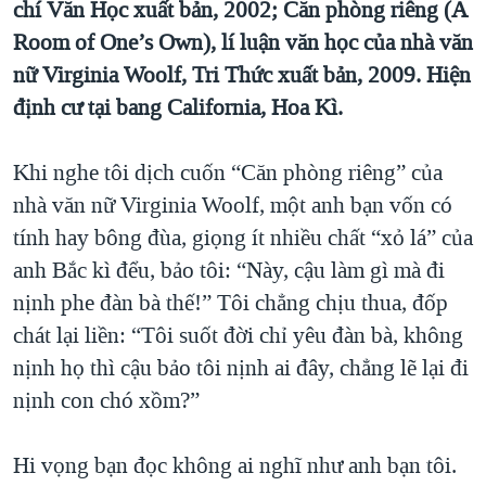
chí Văn Học xuất bản, 2002; Căn phòng riêng (A
TẠI
VIDEO
"Tìm"
NGƯỜI VIỆT HẢI NGOẠI
Room of One’s Own), lí luận văn học của nhà văn
HÀNH TRÌNH BẦU CỬ 2024
NGHE
ĐỜI SỐNG
nữ Virginia Woolf, Tri Thức xuất bản, 2009. Hiện
MỘT NĂM CHIẾN TRANH TẠI DẢI GAZA
định cư tại bang California, Hoa Kì.
KINH TẾ
MẠNG XÃ HỘI
GIẢI MÃ VÀNH ĐAI & CON ĐƯỜNG
KHOA HỌC
NGÀY TỊ NẠN THẾ GIỚI
Khi nghe tôi dịch cuốn “Căn phòng riêng” của
SỨC KHOẺ
nhà văn nữ Virginia Woolf, một anh bạn vốn có
TRỊNH VĨNH BÌNH - NGƯỜI HẠ 'BÊN THẮNG CUỘC'
Ngôn ngữ khác
VĂN HOÁ
tính hay bông đùa, giọng ít nhiều chất “xỏ lá” của
GROUND ZERO – XƯA VÀ NAY
THỂ THAO
anh Bắc kì đểu, bảo tôi: “Này, cậu làm gì mà đi
CHI PHÍ CHIẾN TRANH AFGHANISTAN
nịnh phe đàn bà thế!” Tôi chẳng chịu thua, đốp
GIÁO DỤC
CÁC GIÁ TRỊ CỘNG HÒA Ở VIỆT NAM
chát lại liền: “Tôi suốt đời chỉ yêu đàn bà, không
THƯỢNG ĐỈNH TRUMP-KIM TẠI VIỆT NAM
nịnh họ thì cậu bảo tôi nịnh ai đây, chẳng lẽ lại đi
nịnh con chó xồm?”
TRỊNH VĨNH BÌNH VS. CHÍNH PHỦ VIỆT NAM
NGƯ DÂN VIỆT VÀ LÀN SÓNG TRỘM HẢI SÂM
Hi vọng bạn đọc không ai nghĩ như anh bạn tôi.
BÊN KIA QUỐC LỘ: TIẾNG VỌNG TỪ NÔNG THÔN MỸ