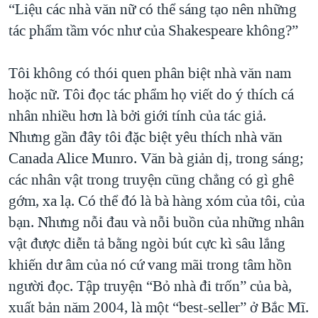
“Liệu các nhà văn nữ có thể sáng tạo nên những
tác phẩm tầm vóc như của Shakespeare không?”
Tôi không có thói quen phân biệt nhà văn nam
hoặc nữ. Tôi đọc tác phẩm họ viết do ý thích cá
nhân nhiều hơn là bởi giới tính của tác giả.
Nhưng gần đây tôi đặc biệt yêu thích nhà văn
Canada Alice Munro. Văn bà giản dị, trong sáng;
các nhân vật trong truyện cũng chẳng có gì ghê
gớm, xa lạ. Có thể đó là bà hàng xóm của tôi, của
bạn. Nhưng nỗi đau và nỗi buồn của những nhân
vật được diễn tả bằng ngòi bút cực kì sâu lắng
khiến dư âm của nó cứ vang mãi trong tâm hồn
người đọc. Tập truyện “Bỏ nhà đi trốn” của bà,
xuất bản năm 2004, là một “best-seller” ở Bắc Mĩ.