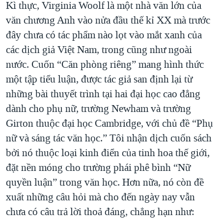
Kì thực, Virginia Woolf là một nhà văn lớn của
QUAN HỆ VIỆT MỸ
văn chương Anh vào nửa đầu thế kỉ XX mà trước
đây chưa có tác phẩm nào lọt vào mắt xanh của
các dịch giả Việt Nam, trong cũng như ngoài
nước. Cuốn “Căn phòng riêng” mang hình thức
một tập tiểu luận, được tác giả san định lại từ
những bài thuyết trình tại hai đại học cao đẳng
dành cho phụ nữ, trường Newham và trường
Girton thuộc đại học Cambridge, với chủ đề “Phụ
nữ và sáng tác văn học.” Tôi nhận dịch cuốn sách
bởi nó thuộc loại kinh điển của tinh hoa thế giới,
đặt nền móng cho trường phái phê bình “Nữ
quyền luận” trong văn học. Hơn nữa, nó còn đề
xuất những câu hỏi mà cho đến ngày nay vẫn
chưa có câu trả lời thoả đáng, chẳng hạn như: